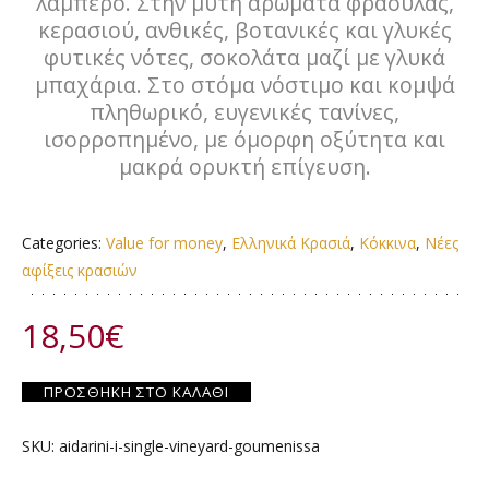
λαμπερό. Στην μύτη αρώματα φράουλας,
κερασιού, ανθικές, βοτανικές και γλυκές
φυτικές νότες, σοκολάτα μαζί με γλυκά
μπαχάρια. Στο στόμα νόστιμο και κομψά
πληθωρικό, ευγενικές τανίνες,
ισορροπημένο, με όμορφη οξύτητα και
μακρά ορυκτή επίγευση.
Categories:
Value for money
,
Ελληνικά Κρασιά
,
Κόκκινα
,
Νέες
αφίξεις κρασιών
18,50
€
ΠΡΟΣΘΉΚΗ ΣΤΟ ΚΑΛΆΘΙ
SKU:
aidarini-i-single-vineyard-goumenissa