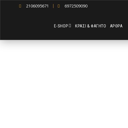
2106095671
6972509090
Ε-SHOP
ΚΡΑΣΙ & ΦΑΓΗΤΟ
ΑΡΘΡΑ