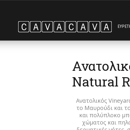
ΕΥΡΕΤ
Ανατολικ
Natural 
Ανατολικός Vineyard
το Μαυρούδι και τ
και πολύπλοκο μπο
χώματος και πηλο
δερματικές νότες, 