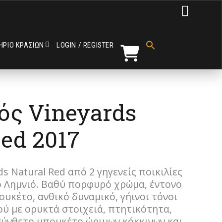

Search
for:
ΗΡΙΟ ΚΡΑΣΙΩΝ
LOGIN / REGISTER
Search Button
ός Vineyards
Red 2017
s Natural Red από 2 γηγενείς ποικιλίες
ο Λημνιό. Βαθύ πορφυρό χρώμα, έντονο
υκέτο, ανθικό δυναμικό, γήινοι τόνοι
ύ με ορυκτά στοιχειά, πτητικότητα,
σύνθετο μπουκέτο ώριμων κόκκινων και