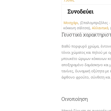
750ML
Συνοδεύει
Μοσχάρι
, (Σπαλομπριζόλες 
κόκκινη σάλτσα),
Αλλαντικά
,
Γευστικά χαρακτηρισ
Βαθύ πορφυρό χρώμα, έντονο 
τόνοι χώματος και πηλού με ορ
μπουκέτο ώριμων κόκκινων κα
αποξηραμένο δαμάσκηνο και μ
τανίνες, δυναμική οξύτητα με
άφθονο φρούτο, σύνθετη και
Οινοποίηση
Μακρά ζύμωση σε αμφορέα με 