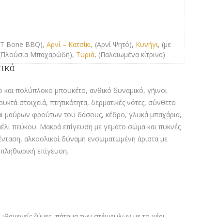
- T Bone BBQ),
Αρνί – Κατσίκι
, (Αρνί Ψητό),
Κυνήγι
, (με
 (Πλούσια Μπαχαρώδη),
Τυριά
, (Παλαιωμένα κίτρινα)
τικά
και πολύπλοκο μπουκέτο, ανθικό δυναμικό, γήινοι
υκτά στοιχειά, πτητικότητα, δερματικές νότες, σύνθετο
ι μαύρων φρούτων του δάσους, κέδρο, γλυκά μπαχάρια,
έλι πεύκου. Μακρά επίγευση με γεμάτο σώμα και πυκνές
 ένταση, αλκοολικοί δύναμη ενσωματωμένη άριστα με
 πληθωρική επίγευση.
ιθαγενείς ζύμες, πάτημα των στέμφυλων με το χέρι.