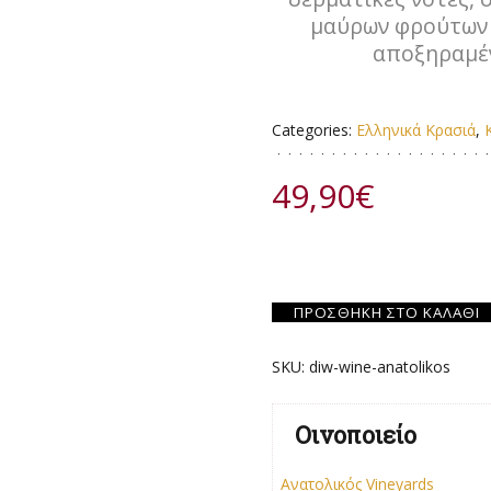
μαύρων φρούτων 
αποξηραμέν
Categories:
Ελληνικά Κρασιά
,
49,90
€
ΠΡΟΣΘΉΚΗ ΣΤΟ ΚΑΛΆΘΙ
SKU:
diw-wine-anatolikos
Οινοποιείο
Ανατολικός Vineyards