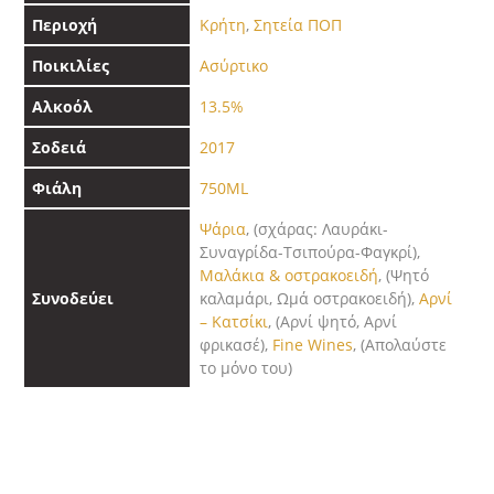
Περιοχή
Κρήτη
,
Σητεία ΠΟΠ
Ποικιλίες
Ασύρτικο
Αλκοόλ
13.5%
Σοδειά
2017
Φιάλη
750ML
Ψάρια
, (σχάρας: Λαυράκι-
Συναγρίδα-Τσιπούρα-Φαγκρί),
Μαλάκια & οστρακοειδή
, (Ψητό
Συνοδεύει
καλαμάρι, Ωμά οστρακοειδή),
Αρνί
– Κατσίκι
, (Αρνί ψητό, Αρνί
φρικασέ),
Fine Wines
, (Απολαύστε
το μόνο του)