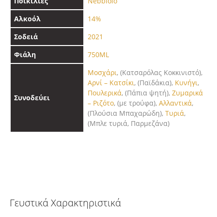
Ποικιλίες
Nebbiolo
Αλκοόλ
14%
Σοδειά
2021
Φιάλη
750ML
Μοσχάρι
, (Κατσαρόλας Kοκκινιστό),
Αρνί – Κατσίκι
, (Παϊδάκια),
Κυνήγι
,
Πουλερικά
, (Πάπια ψητή),
Ζυμαρικά
Συνοδεύει
– Ριζότο
, (με τρούφα),
Αλλαντικά
,
(Πλούσια Μπαχαρώδη),
Τυριά
,
(Μπλε τυριά, Παρμεζάνα)
Γευστικά Χαρακτηριστικά