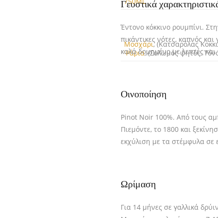
750ML
Γευστικά χαρακτηριστικ
Έντονο κόκκινο ρουμπίνι. Στ
πικάντικες νότες, καπνός κα
Μοσχάρι
, (Κατσαρόλας Kοκκι
καλά δομημένο με λεπτές και 
Ψάρια
, (Σολωμός ψητός, Τόν
Οινοποίηση
Pinot Noir 100%. Από τους αμ
Πιεμόντε, το 1800 και ξεκίνη
εκχύλιση με τα στέμφυλα σε 
Ωρίμαση
Για 14 μήνες σε γαλλικά δρύι