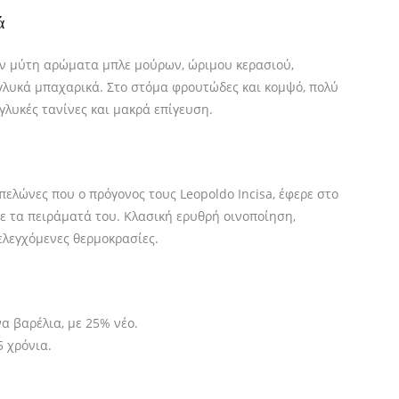
ά
ην μύτη αρώματα μπλε μούρων, ώριμου κερασιού,
ι γλυκά μπαχαρικά. Στο στόμα φρουτώδες και κομψό, πολύ
γλυκές τανίνες και μακρά επίγευση.
πελώνες που ο πρόγονoς τους Leopoldo Incisa, έφερε στο
σε τα πειράματά του. Κλασική ερυθρή οινοποίηση,
ελεγχόμενες θερμοκρασίες.
να βαρέλια, με 25% νέο.
5 χρόνια.