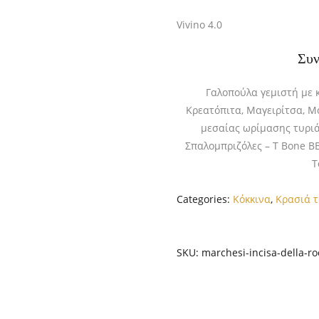
Vivino 4.0
Συν
Γαλοπούλα γεμιστή με κ
Κρεατόπιτα, Μαγειρίτσα, Μ
μεσαίας ωρίμασης τυρι
Σπαλομπριζόλες – T Bone BB
Τ
Categories:
Κόκκινα
,
Κρασιά 
SKU:
marchesi-incisa-della-r