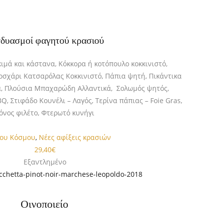
δυασμοί φαγητού κρασιού
ιμά και κάστανα, Κόκκορα ή κοτόπουλο κοκκινιστό,
οσχάρι Κατσαρόλας Kοκκινιστό, Πάπια ψητή, Πικάντικα
ά, Πλούσια Μπαχαρώδη Αλλαντικά, Σολωμός ψητός,
Q, Στιφάδο Κουνέλι – Λαγός, Τερίνα πάπιας – Foie Gras,
όνος φιλέτο, Φτερωτό κυνήγι
του Κόσμου
,
Νέες αφίξεις κρασιών
29,40
€
Εξαντλημένο
occhetta-pinot-noir-marchese-leopoldo-2018
Οινοποιείο