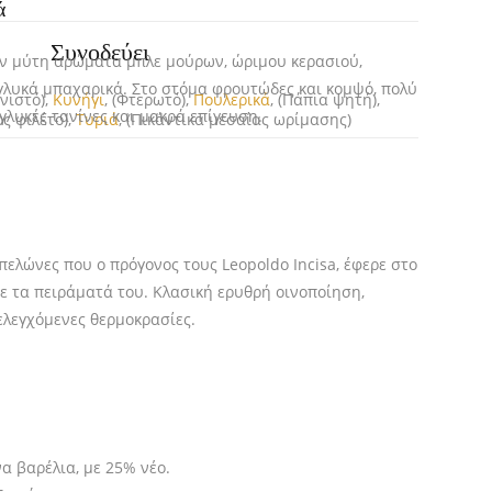
ά
Συνοδεύει
ην μύτη αρώματα μπλε μούρων, ώριμου κερασιού,
ι γλυκά μπαχαρικά. Στο στόμα φρουτώδες και κομψό, πολύ
νιστό),
Κυνήγι
, (Φτερωτό),
Πουλερικά
, (Πάπια ψητή),
γλυκές τανίνες και μακρά επίγευση.
ος φιλέτο),
Τυριά
, (Πικάντικα μεσαίας ωρίμασης)
πελώνες που ο πρόγονoς τους Leopoldo Incisa, έφερε στο
σε τα πειράματά του. Κλασική ερυθρή οινοποίηση,
ελεγχόμενες θερμοκρασίες.
να βαρέλια, με 25% νέο.