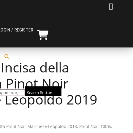

LOGIN / REGISTER
Incisa della
 Pinot Noir
Search Button
 Leopoldo 2019
tta Pinot Noir Marchese Leopoldo 2018. Pinot Noir 100%.