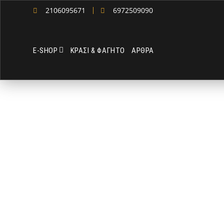
2106095671
6972509090
Ε-SHOP
ΚΡΑΣΙ & ΦΑΓΗΤΟ
ΑΡΘΡΑ