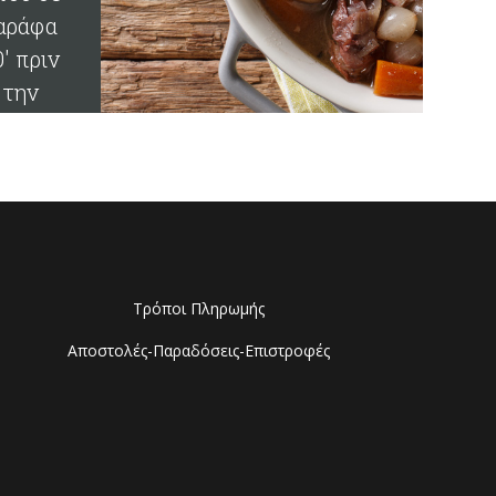
αράφα
0' πριν
την
ατανάλ
σή του
Τρόποι Πληρωμής
Αποστολές-Παραδόσεις-Επιστροφές