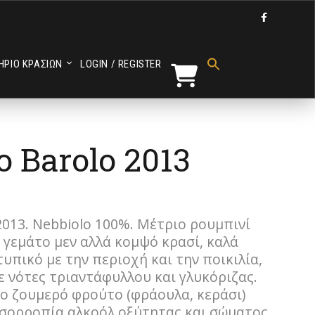

Search
for:
ΗΡΙΟ ΚΡΑΣΙΩΝ
LOGIN / REGISTER
Search Button
o Barolo 2013
2013. Nebbiolo 100%. Mέτριο ρουμπινί
α γεμάτο μεν αλλά κομψό κρασί, καλά
υπικό με την περιοχή και την ποικιλία,
 νότες τριαντάφυλλου και γλυκόριζας.
ο ζουμερό φρούτο (φράουλα, κεράσι)
ισορροπία αλκοόλ οξύτητας και σώματος