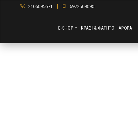
2106095671
6972509090
Ε-SHOP
ΚΡΑΣΙ & ΦΑΓΗΤΟ
ΑΡΘΡΑ