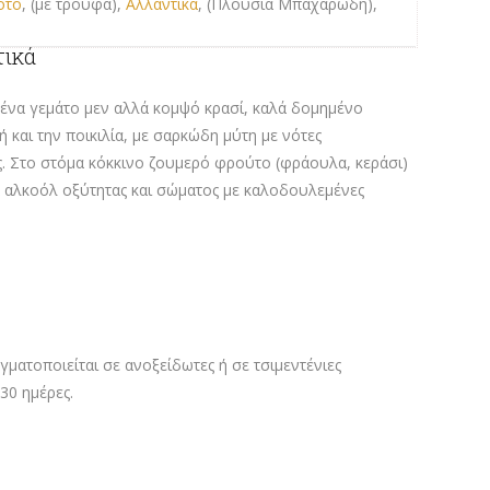
ότο
, (με τρούφα),
Αλλαντικά
, (Πλούσια Μπαχαρώδη),
τικά
 ένα γεμάτο μεν αλλά κομψό κρασί, καλά δομημένο
 και την ποικιλία, με σαρκώδη μύτη με νότες
ς. Στο στόμα κόκκινο ζουμερό φρούτο (φράουλα, κεράσι)
 αλκοόλ οξύτητας και σώματος με καλοδουλεμένες
ματοποιείται σε ανοξείδωτες ή σε τσιμεντένιες
30 ημέρες.