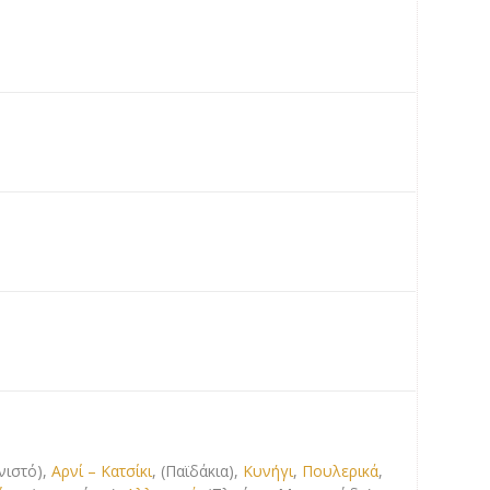
νιστό),
Αρνί – Κατσίκι
, (Παϊδάκια),
Κυνήγι
,
Πουλερικά
,