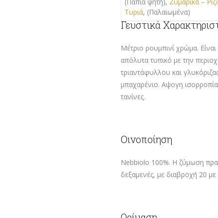
(Πάπια ψητή),
Ζυμαρικά – Ριζ
Τυριά
, (Παλαιωμένα)
Γευστικά Χαρακτηρισ
Mέτριο ρουμπινί χρώμα. Είναι
απόλυτα τυπικό με την περιοχή
τριαντάφυλλου και γλυκόριζα
μπαχαρένιο. Αψογη ισορροπία
τανίνες.
Οινοποίηση
Nebbiolo 100%. Η ζύμωση πραγ
δεξαμενές, με διαβροχή 20 με 
Ωρίμαση