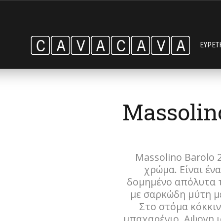
ΕΥΡΕΤ
Massolin
Massolino Barolo 
χρώμα. Είναι έν
δομημένο απόλυτα τ
με σαρκώδη μύτη με
Στο στόμα κόκκιν
μπαχαρένιο. Αψογη 