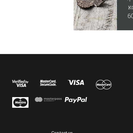
κ
6
κ
ω
Contact us