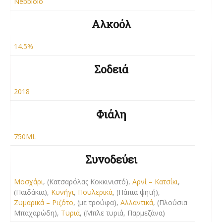
Nebbiolo
Αλκοόλ
14.5%
Σοδειά
2018
Φιάλη
750ML
Συνοδεύει
Μοσχάρι
, (Κατσαρόλας Kοκκινιστό),
Αρνί – Κατσίκι
,
(Παϊδάκια),
Κυνήγι
,
Πουλερικά
, (Πάπια ψητή),
Ζυμαρικά – Ριζότο
, (με τρούφα),
Αλλαντικά
, (Πλούσια
Μπαχαρώδη),
Τυριά
, (Μπλε τυριά, Παρμεζάνα)