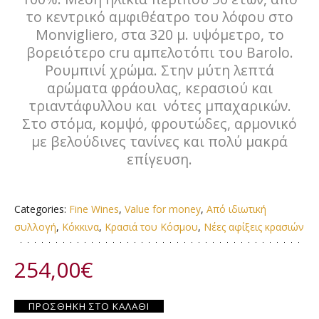
το κεντρικό αμφιθέατρο του λόφου στο
Monvigliero, στα 320 μ. υψόμετρο, το
βορειότερο cru αμπελοτόπι του Barolo.
Ρουμπινί χρώμα. Στην μύτη λεπτά
αρώματα φράουλας, κερασιού και
τριαντάφυλλου και νότες μπαχαρικών.
Στο στόμα, κομψό, φρουτώδες, αρμονικό
με βελούδινες τανίνες και πολύ μακρά
επίγευση.
Categories:
Fine Wines
,
Value for money
,
Από ιδιωτική
συλλογή
,
Κόκκινα
,
Κρασιά του Κόσμου
,
Νέες αφίξεις κρασιών
254,00
€
ΠΡΟΣΘΉΚΗ ΣΤΟ ΚΑΛΆΘΙ