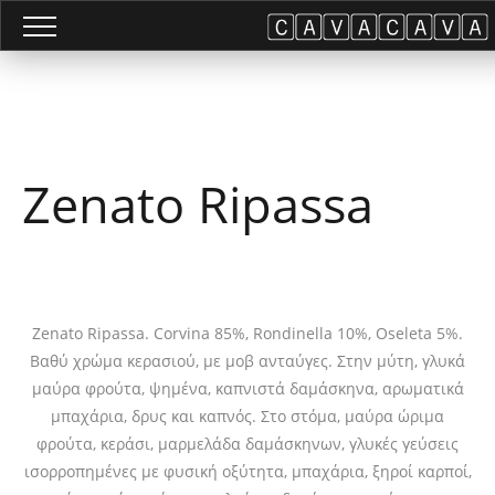
Zenato Ripassa
Zenato Ripassa. Corvina 85%, Rondinella 10%, Oseleta 5%.
Βαθύ χρώμα κερασιού, με μοβ ανταύγες. Στην μύτη, γλυκά
μαύρα φρούτα, ψημένα, καπνιστά δαμάσκηνα, αρωματικά
μπαχάρια, δρυς και καπνός. Στο στόμα, μαύρα ώριμα
φρούτα, κεράσι, μαρμελάδα δαμάσκηνων, γλυκές γεύσεις
ισορροπημένες με φυσική οξύτητα, μπαχάρια, ξηροί καρποί,