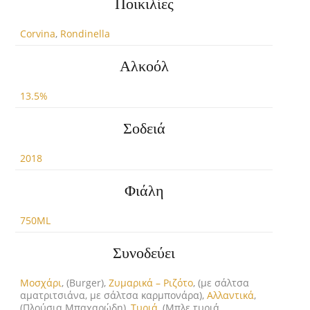
Ποικιλίες
Corvina
,
Rondinella
Αλκοόλ
13.5%
Σοδειά
2018
Φιάλη
750ML
Συνοδεύει
Μοσχάρι
, (Burger),
Ζυμαρικά – Ριζότο
, (με σάλτσα
αματριτσιάνα, με σάλτσα καρμπονάρα),
Αλλαντικά
,
(Πλούσια Μπαχαρώδη),
Τυριά
, (Μπλε τυριά,