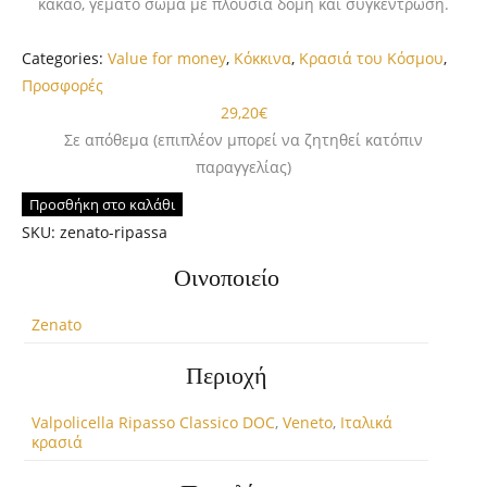
κακάο, γεμάτο σώμα με πλούσια δομή και συγκέντρωση.
Categories:
Value for money
,
Κόκκινα
,
Κρασιά του Κόσμου
,
Προσφορές
29,20
€
Σε απόθεμα (επιπλέον μπορεί να ζητηθεί κατόπιν
παραγγελίας)
Προσθήκη στο καλάθι
SKU:
zenato-ripassa
Οινοποιείο
Zenato
Περιοχή
Valpolicella Ripasso Classico DOC
,
Veneto
,
Ιταλικά
κρασιά