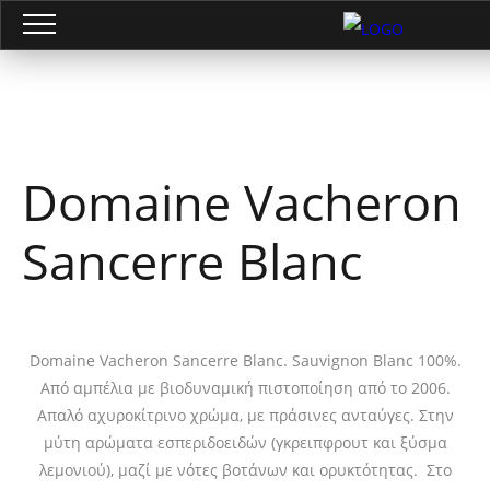
Domaine Vacheron
Sancerre Blanc
Domaine Vacheron Sancerre Blanc. Sauvignon Blanc 100%.
Από αμπέλια με βιοδυναμική πιστοποίηση από το 2006.
Απαλό αχυροκίτρινο χρώμα, με πράσινες ανταύγες. Στην
μύτη αρώματα εσπεριδοειδών (γκρειπφρουτ και ξύσμα
λεμονιού), μαζί με νότες βοτάνων και ορυκτότητας. Στο