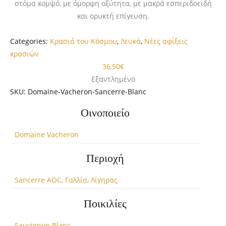
στόμα κομψό, με όμορφη οξύτητα, με μακρά εσπεριδοειδή
και ορυκτή επίγευση.
Categories:
Κρασιά του Κόσμου
,
Λευκά
,
Νέες αφίξεις
κρασιών
36,50
€
Εξαντλημένο
SKU:
Domaine-Vacheron-Sancerre-Blanc
Οινοποιείο
Domaine Vacheron
Περιοχή
Sancerre AOC
,
Γαλλία
,
Λίγηρας
Ποικιλίες
Sauvignon Blanc