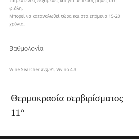
τσιμεντένιες δεξαμενές και για μερικούς μήνες στη
φιάλη.
Μπορεί να καταναλωθεί τώρα και στα επόμενα 15-20
χρόνια.
Βαθμολογία
Wine Searcher avg.91, Vivino 4.3
Θερμοκρασία σερβιρίσματος
11°