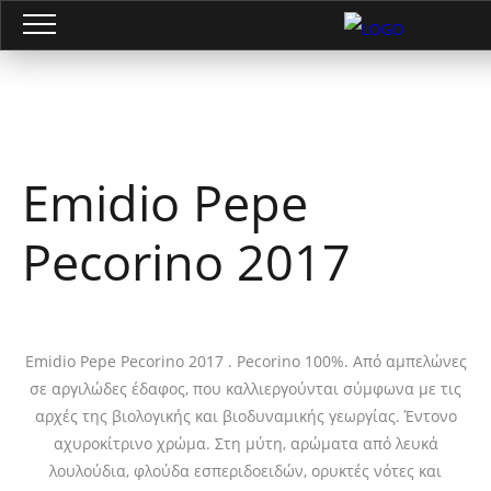
Emidio Pepe
Pecorino 2017
Emidio Pepe Pecorino 2017 . Pecorino 100%. Από αμπελώνες
σε αργιλώδες έδαφος, που καλλιεργούνται σύμφωνα με τις
αρχές της βιολογικής και βιοδυναμικής γεωργίας. Έντονο
αχυροκίτρινο χρώμα. Στη μύτη, αρώματα από λευκά
λουλούδια, φλούδα εσπεριδοειδών, ορυκτές νότες και