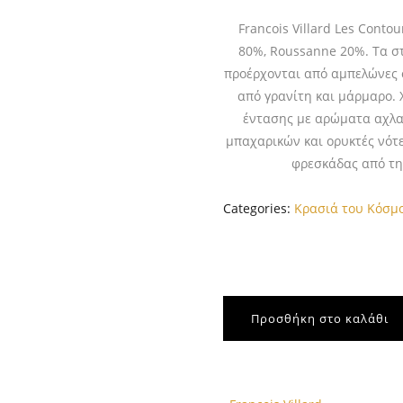
Francois Villard Les Cont
80%, Roussanne 20%. Τα στ
προέρχονται από αμπελώνες σ
από γρανίτη και μάρμαρο. 
έντασης με αρώματα αχλα
μπαχαρικών και ορυκτές νότε
φρεσκάδας από τη
Categories:
Κρασιά του Κόσμ
Προσθήκη στο καλάθι