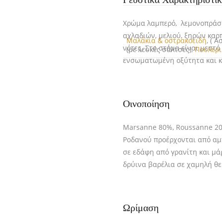
Χρώμα λαμπερό, λεμονοπράσι
αχλαδιών, μελιού, ξηρών καρ
Μαλάκια & οστρακοειδή
, ( 
νότες. Στο στόμα είναι μεστ
(με λευκές σάλτσες),
Πουλερι
ενσωματωμένη οξύτητα και κ
Οινοποίηση
Marsanne 80%, Roussanne 20%
Ροδανού προέρχονται από αμπ
σε εδάφη από γρανίτη και μ
δρύινα βαρέλια σε χαμηλή θ
Ωρίμαση