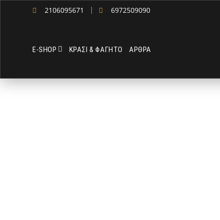
2106095671
6972509090
Ε-SHOP
ΚΡΑΣΙ & ΦΑΓΗΤΟ
ΑΡΘΡΑ