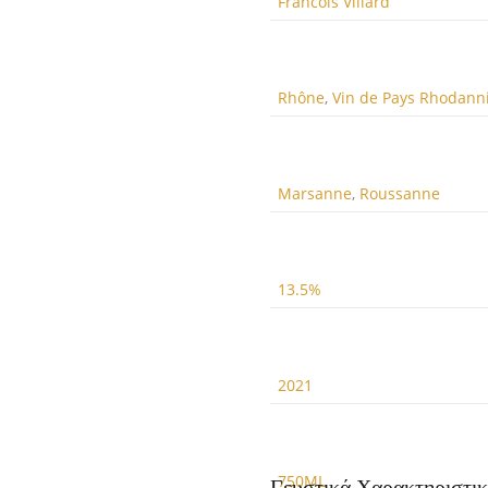
Francois Villard
Rhône
,
Vin de Pays Rhodann
Marsanne
,
Roussanne
13.5%
2021
750ML
Γευστικά Χαρακτηριστι