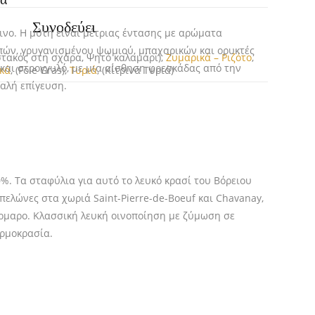
Συνοδεύει
νο. Η μύτη είναι μέτριας έντασης με αρώματα
πών, γρυγανισμένου ψωμιού, μπαχαρικών και ορυκτές
Αστακός στη σχάρα, Ψητό καλαμάρι),
Ζυμαρικά – Ριζότο
,
ό και στρογγυλό, με μια αίσθηση φρεσκάδας από την
κά
, (Foie Gras),
Τυριά
, (Κίτρινα Τυριά)
αλή επίγευση.
. Τα σταφύλια για αυτό το λευκό κρασί του Βόρειου
ελώνες στα χωριά Saint-Pierre-de-Boeuf και Chavanay,
άρμαρο. Κλασσική λευκή οινοποίηση με ζύμωση σε
ερμοκρασία.