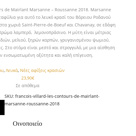
ours de Mairlant Marsanne – Roussanne 2018. Marsanne
αφύλια για αυτό το λευκό κρασί του Βόρειου Ροδανού
τα χωριά Saint-Pierre-de-Boeuf και Chavanay, σε εδάφη
Χρώμα λαμπερό, λεμονοπράσινο. Η μύτη είναι μέτριας
διών, μελιού, ξηρών καρπών, γρυγανισμένου ψωμιού,
ς. Στο στόμα είναι μεστό και στρογγυλό, με μια αίσθηση
ν ενσωματωμένη οξύτητα και καλή επίγευση.
ου
,
Λευκά
,
Νέες αφίξεις κρασιών
23,90
€
Σε απόθεμα
SKU:
francois-villard-les-contours-de-mairlant-
marsanne-roussanne-2018
Οινοποιείο