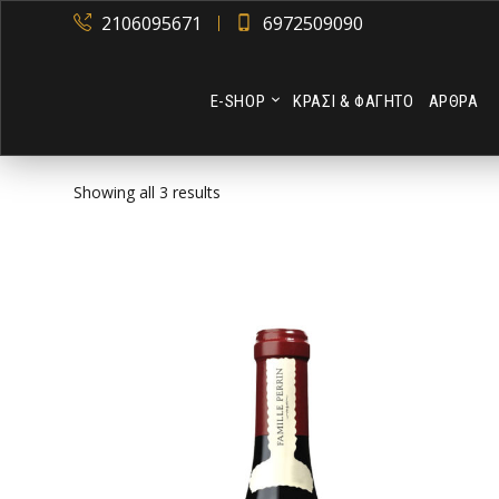
2106095671
6972509090
Ε-SHOP
ΚΡΑΣΙ & ΦΑΓΗΤΟ
ΑΡΘΡΑ
Showing all 3 results