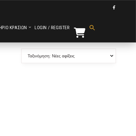

Search
for:
ΗΡΙΟ ΚΡΑΣΙΩΝ
LOGIN / REGISTER
Search Button