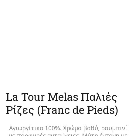
La Tour Melas Παλιές
Ρίζες (Franc de Pieds)
Αγιωργίτικο 100%. Χρώμα βαθύ, ρουμπινί
με πορφυρές ανταύγειες. Μύτη έντονη με