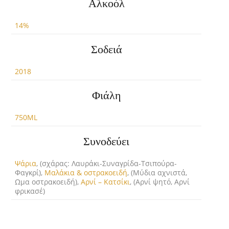
Αλκοόλ
14%
Σοδειά
2018
Φιάλη
750ML
Συνοδεύει
Ψάρια
, (σχάρας: Λαυράκι-Συναγρίδα-Τσιπούρα-
Φαγκρί),
Μαλάκια & οστρακοειδή
, (Μύδια αχνιστά,
Ωμα οστρακοειδή),
Αρνί – Κατσίκι
, (Αρνί ψητό, Αρνί
φρικασέ)