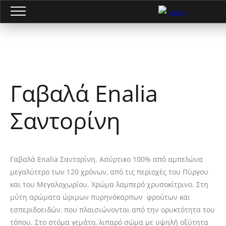
Γαβαλά Enalia
Σαντορίνη
Γαβαλά Enalia Σαντορίνη. Ασύρτικο 100% από αμπελώνα
μεγαλύτερο των 120 χρόνων, από τις περιοχές του Πύργου
και του Μεγαλοχωρίου. Χρώμα λαμπερό χρυσοκίτρινο. Στη
μύτη αρώματα ώριμων πυρηνόκαρπων φρούτων και
εσπεριδοειδών, που πλαισιώνονται από την ορυκτότητα του
τόπου. Στο στόμα γεμάτο, λιπαρό σώμα με υψηλή οξύτητα