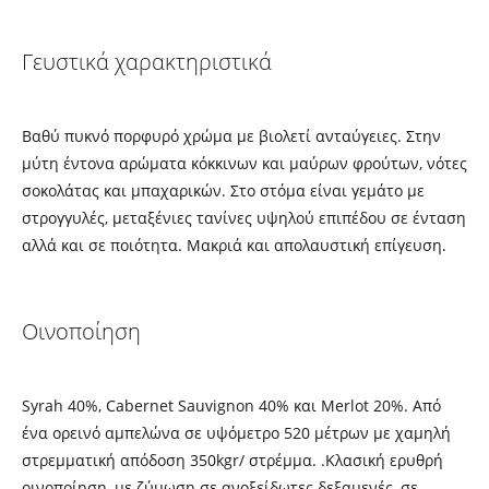
Γευστικά χαρακτηριστικά
Βαθύ πυκνό πορφυρό χρώµα µε βιολετί ανταύγειες. Στην
μύτη έντονα αρώµατα κόκκινων και µαύρων φρούτων, νότες
σοκολάτας και µπαχαρικών. Στο στόµα είναι γεµάτο µε
στρογγυλές, µεταξένιες τανίνες υψηλού επιπέδου σε ένταση
αλλά και σε ποιότητα. Μακριά και απολαυστική επίγευση.
Οινοποίηση
Syrah 40%, Cabernet Sauvignon 40% και Merlot 20%. Από
ένα ορεινό αµπελώνα σε υψόμετρο 520 μέτρων µε χαµηλή
στρεµµατική απόδοση 350kgr/ στρέµµα. .Κλασική ερυθρή
οινοποίηση, με ζύμωση σε ανοξείδωτες δεξαμενές, σε