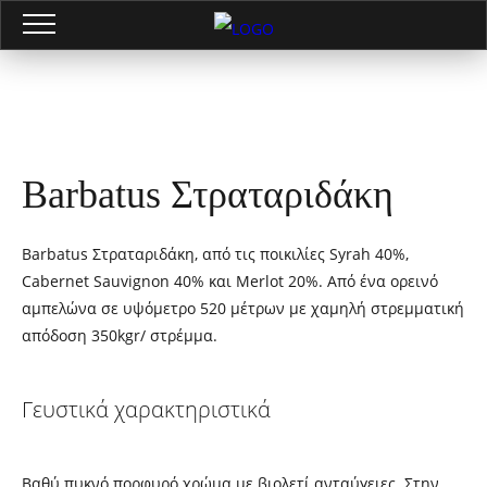
Barbatus Στραταριδάκη
Barbatus Στραταριδάκη, από τις ποικιλίες Syrah 40%,
Cabernet Sauvignon 40% και Merlot 20%. Από ένα ορεινό
αµπελώνα σε υψόμετρο 520 μέτρων µε χαµηλή στρεµµατική
απόδοση 350kgr/ στρέµµα.
Γευστικά χαρακτηριστικά
Βαθύ πυκνό πορφυρό χρώµα µε βιολετί ανταύγειες. Στην