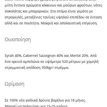
μύτη έντονα αρώµατα κόκκινων και µαύρων φρούτων, νότες
σοκολάτας και µπαχαρικών. Στο στόµα είναι γεµάτο µε
στρογγυλές, µεταξένιες τανίνες υψηλού επιπέδου σε ένταση
αλλά και σε ποιότητα. Μακριά και απολαυστική επίγευση.
Οινοποίηση
Syrah 40%, Cabernet Sauvignon 40% και Merlot 20%. Από
ένα ορεινό αµπελώνα σε υψόμετρο 520 μέτρων µε χαµηλή
στρεµµατική απόδοση 350kgr/ στρέµµα.
Ωρίμαση
Σε 100% νέα γαλλικά δρύινα βαρέλια για 18 μήνες.
Μπορεί να παλαιώσει για 15-25 χρόνια.