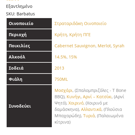
Εξαντλημένο
SKU:
Barbatus
Οινοποιείο
Στραταριδάκη Οινοποιείο
Περιοχή
Κρήτη
,
Κρήτη ΠΓΕ
Ποικιλίες
Cabernet Sauvignon
,
Merlot
,
Syrah
Αλκοόλ
14.5%
,
15%
Σοδειά
2013
Φιάλη
750ML
Μοσχάρι
, (Σπαλομπριζόλες - T Bone
BBQ),
Κυνήγι
,
Αρνί – Κατσίκι
, (Αρνί
Ψητό),
Χοιρινό
, (Χοιρινό με
Συνοδεύει
δαμάσκηνα),
Αλλαντικά
, (Πλούσια
Μπαχαρώδη),
Τυριά
, (Παλαιωμένα
κίτρινα)