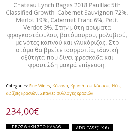
Chateau Lynch Bages 2018 Pauillac 5th
Classified Growth. Cabernet Sauvignon 72%,
Merlot 19%, Cabernet Franc 6%, Petit
Verdot 3%. Στην μύτη αρώματα
φραγκοστάφυλου, βατόμουρου, μολυβιού,
με νότες καπνού και γλυκόριζας. Στο
στόμα θα βρείτε ισορροπία, ιδανική
οξύτητα που δίνει φρεσκάδα και
φρουτώδη μακρά επίγευση.
Categories:
Fine Wines
,
Κόκκινα
,
Κρασιά του Κόσμου
,
Νέες
αφίξεις κρασιών
,
Σπάνιες συλλογές κρασιών
234,00
€
ΠΡΟΣΘΉΚΗ ΣΤΟ ΚΑΛΆΘΙ
ADD CASE
(1 X 6)