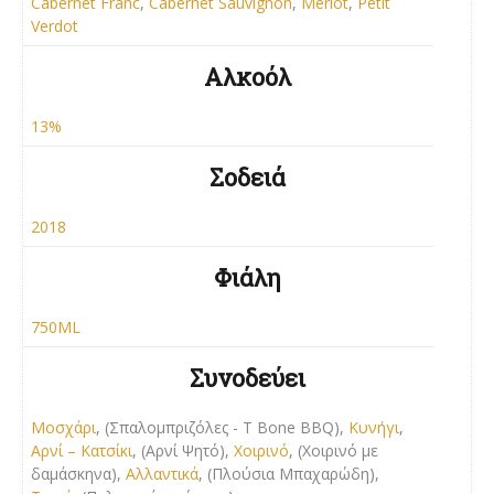
Cabernet Franc
,
Cabernet Sauvignon
,
Merlot
,
Petit
Verdot
Αλκοόλ
13%
Σοδειά
2018
Φιάλη
750ML
Συνοδεύει
Μοσχάρι
, (Σπαλομπριζόλες - T Bone BBQ),
Κυνήγι
,
Αρνί – Κατσίκι
, (Αρνί Ψητό),
Χοιρινό
, (Χοιρινό με
δαμάσκηνα),
Αλλαντικά
, (Πλούσια Μπαχαρώδη),