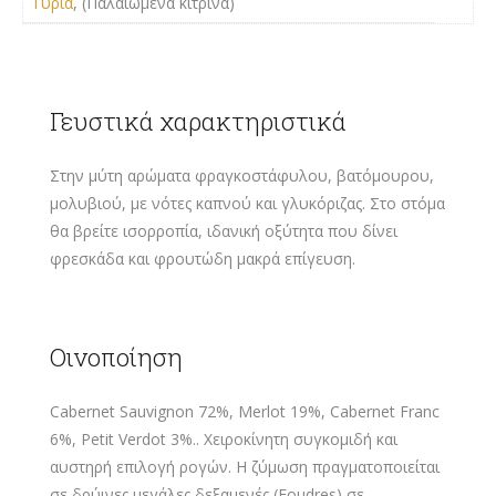
Τυριά
, (Παλαιωμένα κίτρινα)
Γευστικά χαρακτηριστικά
Στην μύτη αρώματα φραγκοστάφυλου, βατόμουρου,
μολυβιού, με νότες καπνού και γλυκόριζας. Στο στόμα
θα βρείτε ισορροπία, ιδανική οξύτητα που δίνει
φρεσκάδα και φρουτώδη μακρά επίγευση.
Οινοποίηση
Cabernet Sauvignon 72%, Merlot 19%, Cabernet Franc
6%, Petit Verdot 3%.. Χειροκίνητη συγκομιδή και
αυστηρή επιλογή ρογών. Η ζύμωση πραγματοποιείται
σε δρύινες μεγάλες δεξαμενές (Foudres) σε