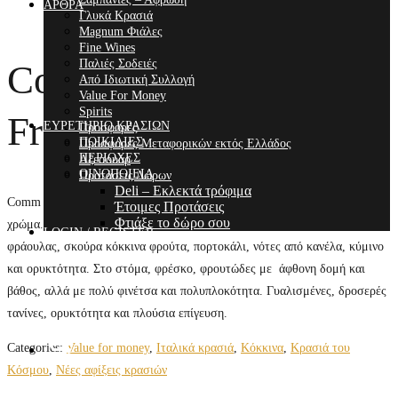
ΑΡΘΡΑ
Γλυκά Κρασιά
Magnum Φιάλες
Fine Wines
Παλιές Σοδειές
Comm GB Burlotto
Από Ιδιωτική Συλλογή
Value For Money
Spirits
Freisa 2022
ΕΥΡΕΤΗΡΙΟ ΚΡΑΣΙΩΝ
Προσφορές
ΠΟΙΚΙΛΙΕΣ
Προσφορές Μεταφορικών εκτός Ελλάδος
ΠΕΡΙΟΧΕΣ
Αξεσουάρ
ΟΙΝΟΠΟΙΕΙΑ
Προτάσεις Δώρων
Deli – Εκλεκτά τρόφιμα
Comm GB Burlotto Freisa. Freisa 100%. Ανοικτό διαυγές, ρουμπινί
Έτοιμες Προτάσεις
Φτιάξε το δώρο σου
χρώμα. Έντονο και ελκυστικό άρωμα από ροδοπέταλο και πουρέ
LOGIN / REGISTER
φράουλας, σκούρα κόκκινα φρούτα, πορτοκάλι, νότες από κανέλα, κύμινο
και ορυκτότητα. Στο στόμα, φρέσκο, φρουτώδες με άφθονη δομή και
βάθος, αλλά με πολύ φινέτσα και πολυπλοκότητα. Γυαλισμένες, δροσερές
τανίνες, ορυκτότητα και πλούσια επίγευση.
Categories:
Value for money
,
Ιταλικά κρασιά
,
Κόκκινα
,
Κρασιά του
Κόσμου
,
Νέες αφίξεις κρασιών