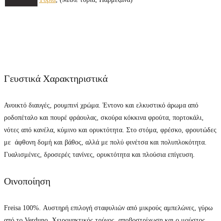
Γευστικά Χαρακτηριστικά
Ανοικτό διαυγές, ρουμπινί χρώμα. Έντονο και ελκυστικό άρωμα από
ροδοπέταλο και πουρέ φράουλας, σκούρα κόκκινα φρούτα, πορτοκάλι,
νότες από κανέλα, κύμινο και ορυκτότητα. Στο στόμα, φρέσκο, φρουτώδες
με άφθονη δομή και βάθος, αλλά με πολύ φινέτσα και πολυπλοκότητα.
Γυαλισμένες, δροσερές τανίνες, ορυκτότητα και πλούσια επίγευση.
Οινοποίηση
Freisa 100%. Αυστηρή επιλογή σταφυλιών από μικρούς αμπελώνες, γύρω
από το Verduno. Χειρονακτικός τρύγος, αποβοστρίχωση και ο μούστος