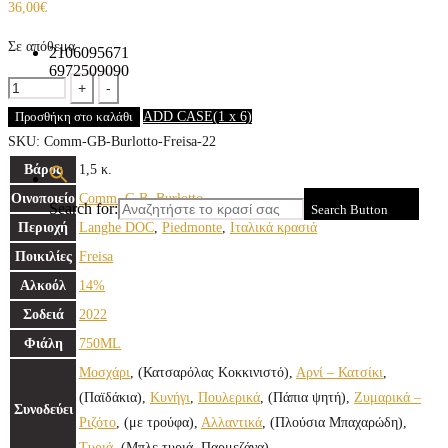
36,00
€
Σε απόθεμα
2106095671
6972509090
Quantity

Προσθήκη στο καλάθι
ADD CASE
(1 x 6)
SKU:
Comm-GB-Burlotto-Freisa-22
Βάρος
1,5 κ.
Οινοποιείο
Comm. G.B. Burlotto
Search for:
Search Button
Περιοχή
Langhe DOC
,
Piedmonte
,
Ιταλικά κρασιά
Ποικιλίες
Freisa
Αλκοόλ
14%
Σοδειά
2022
Φιάλη
750ML
Μοσχάρι
, (Κατσαρόλας Kοκκινιστό),
Αρνί – Κατσίκι
,
(Παϊδάκια),
Κυνήγι
,
Πουλερικά
, (Πάπια ψητή),
Ζυμαρικά –
Συνοδεύει
Ριζότο
, (με τρούφα),
Αλλαντικά
, (Πλούσια Μπαχαρώδη),
Τυριά
, (Μπλε τυριά, Παρμεζάνα)