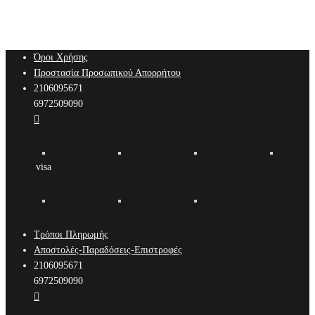
Όροι Χρήσης
Προστασία Προσωπικού Απορρήτου
2106095671
6972509090

visa
Τρόποι Πληρωμής
Αποστολές-Παραδόσεις-Επιστροφές
2106095671
6972509090
