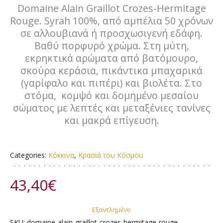
Domaine Alain Graillot Crozes-Hermitage
Rouge. Syrah 100%, από αμπέλια 50 χρόνων
σε αλλουβιανά ή προσχωσιγενή εδάφη.
Βαθύ πορφυρό χρώμα. Στη μύτη,
εκρηκτικά αρώματα από βατόμουρο,
σκούρα κεράσια, πικάντικα μπαχαρικά
(γαρίφαλο και πιπέρι) και βιολέτα. Στο
στόμα, κομψό και δομημένο μεσαίου
σώματος με λεπτές και μεταξένιες τανίνες
και μακρά επίγευση.
Categories:
Κόκκινα
,
Κρασιά του Κόσμου
43,40
€
Εξαντλημένο
SKU:
domaine-alain-graillot-crozes-hermitage-rouge