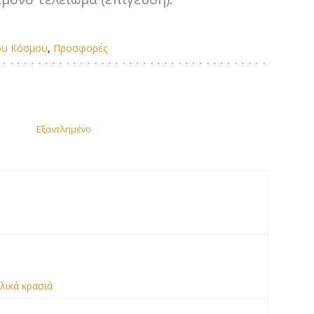
ου Κόσμου
,
Προσφορές
έχουσα
ή
Εξαντλημένο
αι:
00€.
αλικά κρασιά