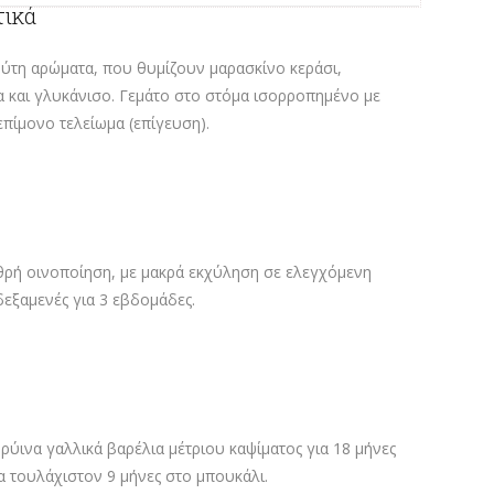
τικά
μύτη αρώματα, που θυμίζουν μαρασκίνο κεράσι,
α και γλυκάνισο. Γεμάτο στο στόμα ισορροπημένο με
 επίμονο τελείωμα (επίγευση).
υθρή οινοποίηση, με μακρά εκχύληση σε ελεγχόμενη
εξαμενές για 3 εβδομάδες.
δρύινα γαλλικά βαρέλια μέτριου καψίματος για 18 μήνες
ια τουλάχιστον 9 μήνες στο μπουκάλι.