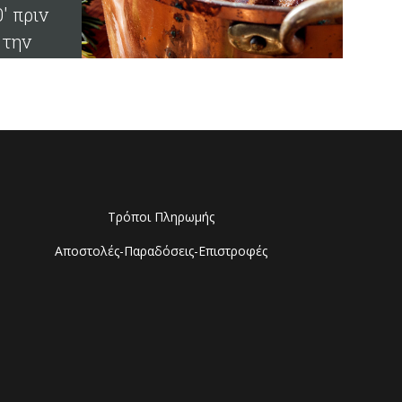
0' πριν
την
ατανάλ
ή του.
Τρόποι Πληρωμής
Αποστολές-Παραδόσεις-Επιστροφές