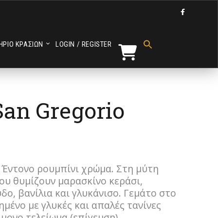

Search
for:
ΗΡΙΟ ΚΡΑΣΙΩΝ
LOGIN / REGISTER
Search Button
San Gregorio
. Έντονο ρουμπίνι χρώμα. Στη μύτη
ου θυμίζουν μαρασκίνο κεράσι,
δο, βανίλια και γλυκάνισο. Γεμάτο στο
μένο με γλυκές και απαλές τανίνες
ίμονο τελείωμα (επίγευση).