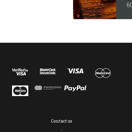
6
κ
ωσ
Contact us
–