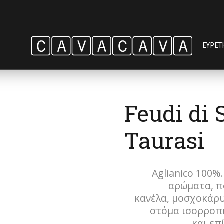
ΕΥΡΕΤ
Feudi di 
Taurasi
Aglianico 100%
αρώματα, π
κανέλα, μοσχοκάρυ
στόμα ισορροπη
και επ