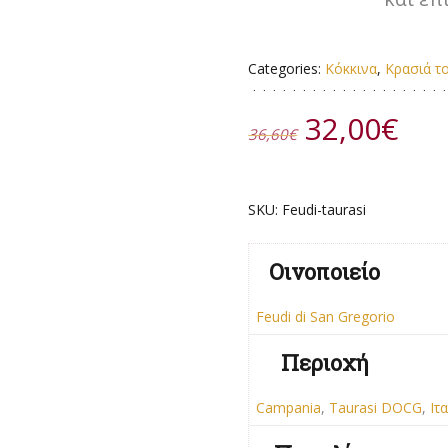
Categories:
Κόκκινα
,
Κρασιά τ
Original
Η
32,00
€
36,60
€
price
τρ
was:
τιμ
36,60€.
είν
SKU:
Feudi-taurasi
32,
Οινοποιείο
Feudi di San Gregorio
Περιοχή
Campania
,
Taurasi DOCG
,
Ιτ