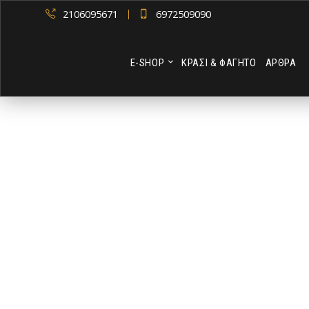
2106095671
6972509090
Ε-SHOP
ΚΡΑΣΙ & ΦΑΓΗΤΟ
ΑΡΘΡΑ