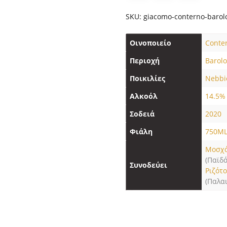
SKU:
giacomo-conterno-barol
Οινοποιείο
Conte
Περιοχή
Barol
Ποικιλίες
Nebbi
Αλκοόλ
14.5%
Σοδειά
2020
Φιάλη
750M
Μοσχ
(Παϊδά
Συνοδεύει
Ριζότ
(Παλα