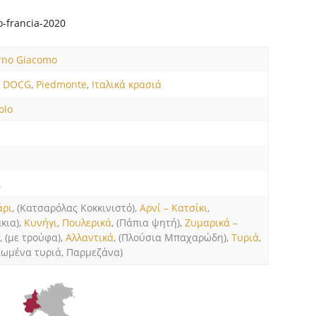
o-francia-2020
rno Giacomo
o DOCG
,
Piedmonte
,
Ιταλικά κρασιά
olo
L
άρι
, (Κατσαρόλας Kοκκινιστό),
Αρνί – Κατσίκι
,
κια),
Κυνήγι
,
Πουλερικά
, (Πάπια ψητή),
Ζυμαρικά –
ο
, (με τρούφα),
Αλλαντικά
, (Πλούσια Μπαχαρώδη),
Τυριά
,
ιωμένα τυριά, Παρμεζάνα)