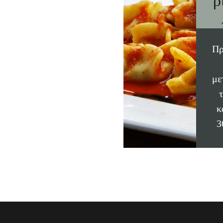
ρ
Πρ
με
κ
3
κα
σ