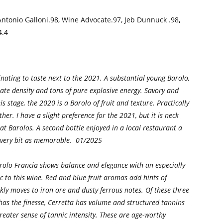
Antonio Galloni.98, Wine Advocate.97, Jeb Dunnuck .98
,
4.4
inating to taste next to the 2021. A substantial young Barolo,
ate density and tons of pure explosive energy. Savory and
s stage, the 2020 is a Barolo of fruit and texture. Practically
ther. I have a slight preference for the 2021, but it is neck
t Barolos. A second bottle enjoyed in a local restaurant a
 every bit as memorable. 01/2025
lo Francia shows balance and elegance with an especially
ic to this wine. Red and blue fruit aromas add hints of
kly moves to iron ore and dusty ferrous notes. Of these three
 has the finesse, Cerretta has volume and structured tannins
reater sense of tannic intensity. These are age-worthy