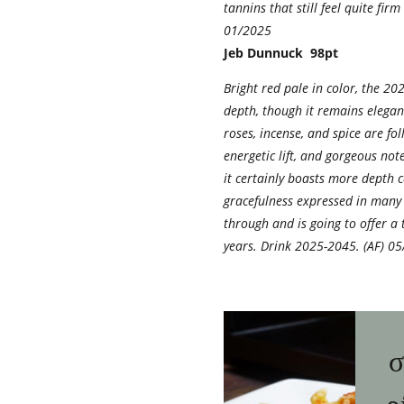
tannins that still feel quite fi
01/2025
Jeb Dunnuck 98pt
Bright red pale in color, the 2
depth, though it remains elegant
roses, incense, and spice are f
energetic lift, and gorgeous note
it certainly boasts more depth 
gracefulness expressed in many o
through and is going to offer 
Θ
years. Drink 2025-2045. (AF) 0
κ
σ