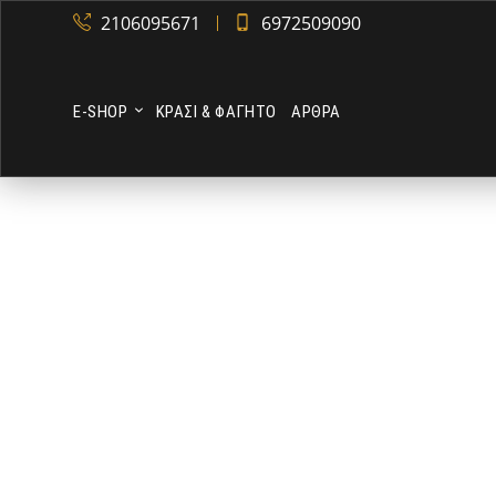
2106095671
6972509090
Ε-SHOP
ΚΡΑΣΙ & ΦΑΓΗΤΟ
ΑΡΘΡΑ