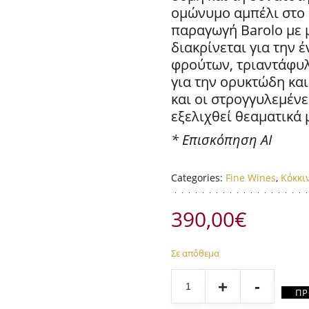
ομώνυμο αμπέλι στο S
παραγωγή Barolo με 
διακρίνεται για την 
φρούτων, τριαντάφυλ
για την ορυκτώδη και
και οι στρογγυλεμέν
εξελιχθεί θεαματικά 
* Επισκόπηση AI
Categories:
Fine Wines
,
Κόκκι
390,00
€
Σε απόθεμα
Quantity
ΠΡ