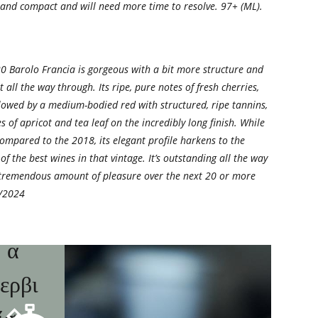
rm and compact and will need more time to resolve. 97+ (ML).
020 Barolo Francia is gorgeous with a bit more structure and
 all the way through. Its ripe, pure notes of fresh cherries,
ollowed by a medium-bodied red with structured, ripe tannins,
s of apricot and tea leaf on the incredibly long finish. While
compared to the 2018, its elegant profile harkens to the
f the best wines in that vintage. It’s outstanding all the way
a tremendous amount of pleasure over the next 20 or more
ερμο
5/2024
ρασί
α
ερβι