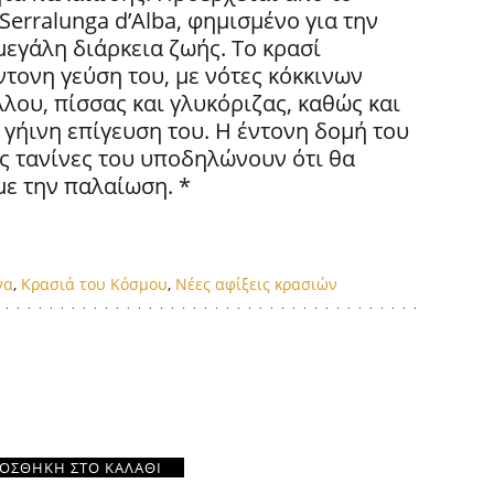
erralunga d’Alba, φημισμένο για την
μεγάλη διάρκεια ζωής.
Το κρασί
έντονη γεύση του, με νότες κόκκινων
λου, πίσσας και γλυκόριζας, καθώς και
 γήινη επίγευση του.
Η έντονη δομή του
ες τανίνες του υποδηλώνουν ότι θα
με την παλαίωση.
*
να
,
Κρασιά του Κόσμου
,
Νέες αφίξεις κρασιών
ΟΣΘΉΚΗ ΣΤΟ ΚΑΛΆΘΙ