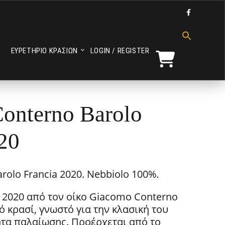

Search
for:
ΕΥΡΕΤΗΡΙΟ ΚΡΑΣΙΩΝ
LOGIN / REGISTER
Search Button
onterno Barolo
20
olo Francia 2020. Nebbiolo 100%.
υ 2020 από τον οίκο Giacomo Conterno
ό κρασί, γνωστό για την κλασική του
ητα παλαίωσης.
Προέρχεται από το