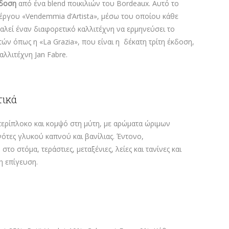
κδοση
από ένα blend ποικιλιών του Bordeaux. Αυτό το
έργου «Vendemmia d’Artista», μέσω του οποίου κάθε
 καλεί έναν διαφορετικό καλλιτέχνη να ερμηνεύσει το
τών όπως η «La Grazia», που είναι η δέκατη τρίτη έκδοση,
λλιτέχνη Jan Fabre.
τικά
ερίπλοκο και κομψό στη μύτη, με αρώματα ώριμων
τες γλυκού καπνού και βανίλιας. Έντονο,
ο στόμα, τεράστιες, μεταξένιες, λείες και τανίνες και
η επίγευση.