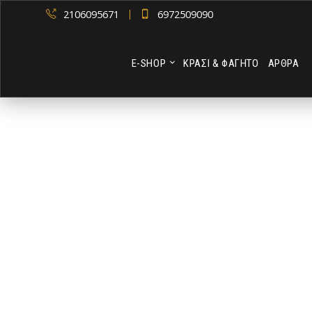
2106095671
6972509090
Ε-SHOP
ΚΡΑΣΙ & ΦΑΓΗΤΟ
ΑΡΘΡΑ