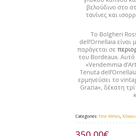
βελούδινο στο στό
τανίνες και ισορ
Το Bolgheri Ros
dell’Ornellaia είνα
παράγεται σε
περιο
του Bordeaux. Αυτό
«Vendemmia d’Art
Tenuta dell’Ornella
ερμηνεύσει το vint
Grazia», δέκατη τρ
Categories:
Fine Wines
,
Κόκκιν
350,00
€