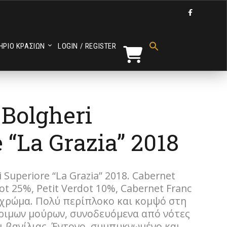

Search
for:
ΗΡΙΟ ΚΡΑΣΙΩΝ
LOGIN / REGISTER
Search Button
 Bolgheri
 “La Grazia” 2018
i Superiore “La Grazia” 2018. Cabernet
t 25%, Petit Verdot 10%, Cabernet Franc
 χρώμα. Πολύ περίπλοκο και κομψό στη
ριμων μούρων, συνοδευόμενα από νότες
 βανίλιας. Έντονο, συμπυκνωμένο και