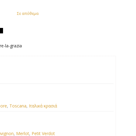
Σε απόθεμα
re-la-grazia
iore
,
Toscana
,
Ιταλικά κρασιά
uvignon
,
Merlot
,
Petit Verdot