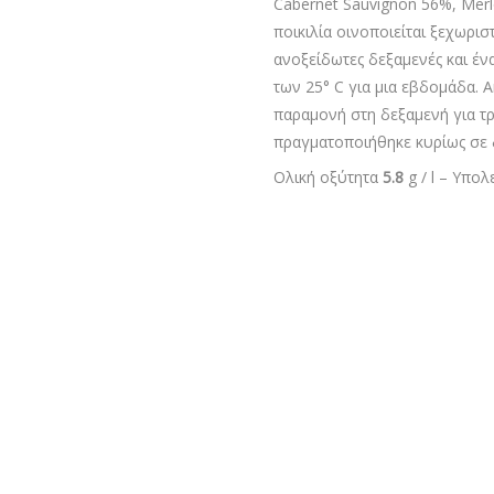
Cabernet Sauvignon 56%, Merl
ποικιλία οινοποιείται ξεχωρι
ανοξείδωτες δεξαμενές και έν
των 25° C για μια εβδομάδα. 
παραμονή στη δεξαμενή για τ
πραγματοποιήθηκε κυρίως σε δ
Ολική οξύτητα
5.8
g / l – Υπο
Ωρίμαση
Σε γαλλικά δρύινα βαρέλια 22
βαρελιών και παραμονή άλλους
Η Ornellaia μπορεί να παλαιώσ
Θ
Βαθμολογία