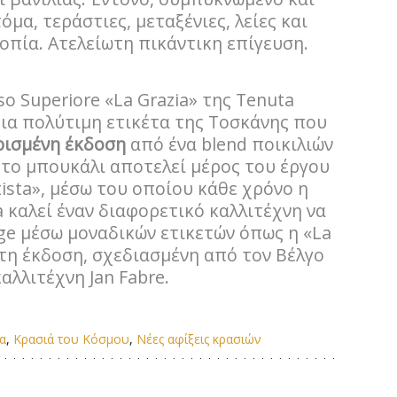
μα, τεράστιες, μεταξένιες, λείες και
ροπία. Ατελείωτη πικάντικη επίγευση.
so Superiore «La Grazia» της Tenuta
ι μια πολύτιμη ετικέτα της Τοσκάνης που
ρισμένη έκδοση
από ένα blend ποικιλιών
 το μπουκάλι αποτελεί μέρος του έργου
ista», μέσω του οποίου κάθε χρόνο η
ia καλεί έναν διαφορετικό καλλιτέχνη να
age μέσω μοναδικών ετικετών όπως η «La
ίτη έκδοση, σχεδιασμένη από τον Βέλγο
καλλιτέχνη Jan Fabre.
α
,
Κρασιά του Κόσμου
,
Νέες αφίξεις κρασιών