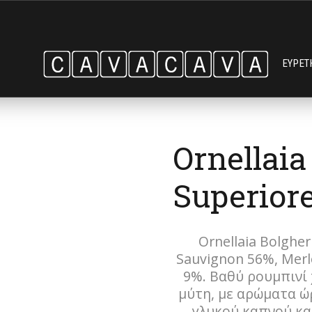
ΕΥΡΕΤ
Ornellaia
Superiore
Ornellaia Bolgher
Sauvignon 56%, Merlo
9%. Βαθύ ρουμπινί
μύτη, με αρώματα ώ
γλυκού καπνού και