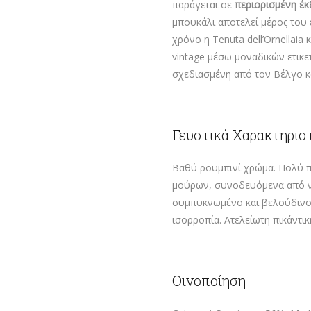
παράγεται σε
περιορισμένη έ
μπουκάλι αποτελεί μέρος του 
χρόνο η Tenuta dell’Ornellaia
vintage μέσω μοναδικών ετικε
σχεδιασμένη από τον Βέλγο κα
Γευστικά Χαρακτηρισ
Βαθύ ρουμπινί χρώμα. Πολύ π
μούρων, συνοδευόμενα από νό
συμπυκνωμένο και βελούδινο στ
ισορροπία. Ατελείωτη πικάντικ
Οινοποίηση