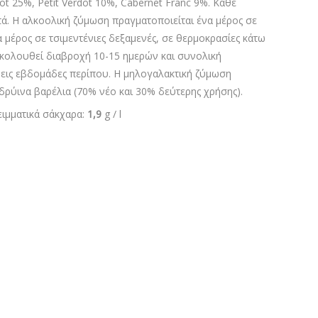
ot 25%, Petit Verdot 10%, Cabernet Franc 9%. Κάθε
στά. Η αλκοολική ζύμωση πραγματοποιείται ένα μέρος σε
α μέρος σε τσιμεντένιες δεξαμενές, σε θερμοκρασίες κάτω
Ακολουθεί διαβροχή 10-15 ημερών και συνολική
ρεις εβδομάδες περίπου. Η μηλογαλακτική ζύμωση
ρύινα βαρέλια (70% νέο και 30% δεύτερης χρήσης).
λειμματικά σάκχαρα:
1,9
g / l
5λ για 12 μήνες, ακολουθεί το μπλεντάρισμα των
 6 μήνες στα βαρέλια. Κατόπιν 12 μήνες στην φιάλη.
ει 15-25 χρόνια.
ερμ