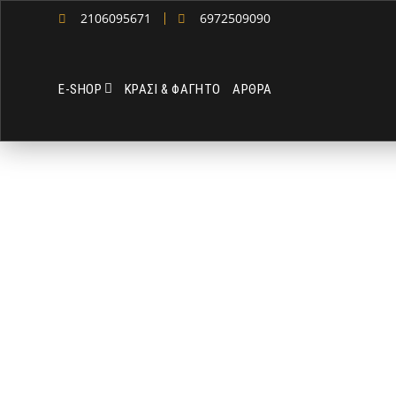
2106095671
6972509090
Ε-SHOP
ΚΡΑΣΙ & ΦΑΓΗΤΟ
ΑΡΘΡΑ