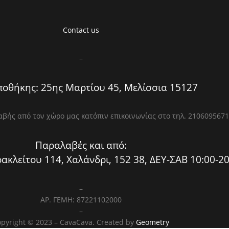
Contact us
–
οθήκης: 25ης Μαρτίου 45, Μελίσσια 15127
βής από τον χώρο μας κατόπιν επικοινωνίας στο τηλ. 2106095671
Παραλαβές και από:
ακλείτου 114, Χαλάνδρι, 152 38, ΔΕΥ-ΣΑΒ 10:00-20
–
ΑΡ. ΓΕΜΗ: 87221102000
–
pyright © 2023 – CavaCava. Created by
Geometry