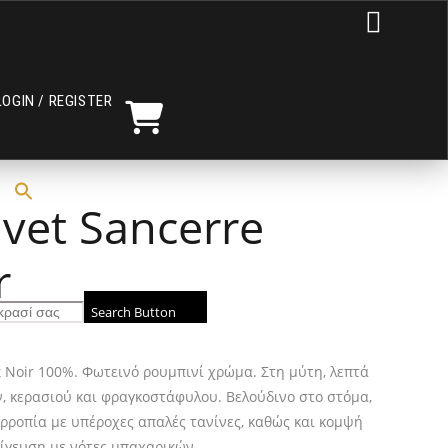

LOGIN / REGISTER
livet Sancerre
r
Search Button
not Noir 100%. Φωτεινό ρουμπινί χρώμα. Στη μύτη, λεπτά
 κερασιού και φραγκοστάφυλου. Βελούδινο στο στόμα,
ορροπία με υπέροχες απαλές τανίνες, καθώς και κομψή
ίγευση με νότες μπαχαρικών.