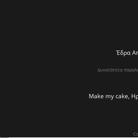
Έδρα Απ
Δυνατότητα παραλα
Make my cake, Ηρ
Co