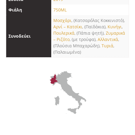
Φιάλη
750ML
Μοσχάρι
, (Κατσαρόλας Kοκκινιστό),
Αρνί – Κατσίκι
, (Παϊδάκια),
Κυνήγι
,
Πουλερικά
, (Πάπια ψητή),
Ζυμαρικά
Συνοδεύει
– Ριζότο
, (με τρούφα),
Αλλαντικά
,
(Πλούσια Μπαχαρώδη),
Τυριά
,
(Παλαιωμένα)