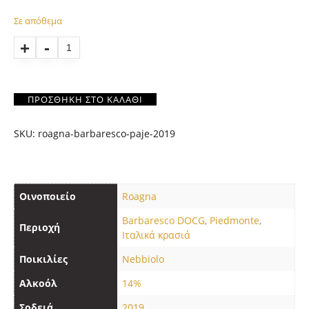
Σε απόθεμα
Quantity
ΠΡΟΣΘΉΚΗ ΣΤΟ ΚΑΛΆΘΙ
SKU:
roagna-barbaresco-paje-2019
Οινοποιείο
Roagna
Barbaresco DOCG
,
Piedmonte
,
Περιοχή
Ιταλικά κρασιά
Ποικιλίες
Nebbiolo
Αλκοόλ
14%
Σοδειά
2019