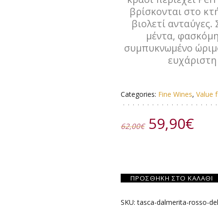
βρίσκονται στο κτή
βιολετί ανταύγες.
μέντα, φασκόμη
συμπυκνωμένο ώριμο
ευχάριστη
Categories:
Fine Wines
,
Value 
Original
Η
59,90
€
62,00
€
price
τρ
was:
τιμ
62,00€.
είν
59,
ΠΡΟΣΘΉΚΗ ΣΤΟ ΚΑΛΆΘΙ
SKU:
tasca-dalmerita-rosso-de