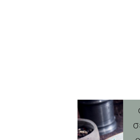
Θ
ο
σ