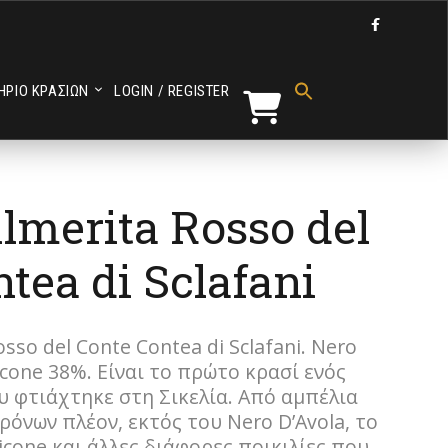

Search
for:
ΗΡΙΟ ΚΡΑΣΙΩΝ
LOGIN / REGISTER
Search Button
lmerita Rosso del
tea di Sclafani
osso del Conte Contea di Sclafani. Nero
icone 38%. Είναι το πρώτο κρασί ενός
υ φτιάχτηκε στη Σικελία. Aπό αμπέλια
ρόνων πλέον, εκτός του Nero D’Avola, το
icone και άλλες διάφορες ποικιλίες που