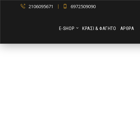
2106095671
6972509090
Ε-SHOP
ΚΡΑΣΙ & ΦΑΓΗΤΟ
ΑΡΘΡΑ