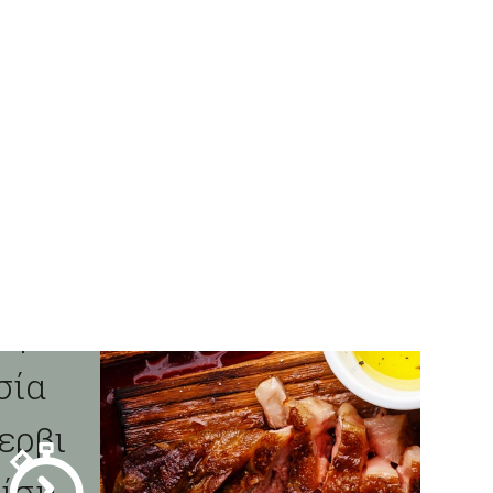
ερμ
κρα
σία
ερβι
ρίσμ