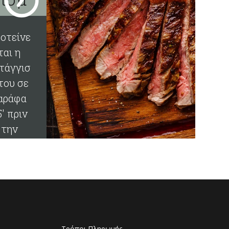
ατος
οτείνε
7-18°
ται η
τάγγισ
του σε
αράφα
5' πριν
την
ατανάλ
σή του
Τρόποι Πληρωμής