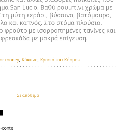
μα San Lucio. Βαθύ ρουμπίνι χρώμα με
 Στη μύτη κεράσι, βύσσινο, βατόμουρο,
λο και καπνός. Στο στόμα πλούσιο,
 φρούτο με ισορροπημένες τανίνες και
 φρεσκάδα με μακρά επίγευση.
for money
,
Κόκκινα
,
Κρασιά του Κόσμου
έχουσα
ή
Σε απόθεμα
αι:
90€.
l-conte