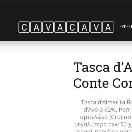
ΕΥΡΕΤ
Tasca d’A
Conte Con
Tasca d’Almerita R
d’Avola 62%, Perr
αμπελώνα (Cru) πο
μεγαλύτερα των 50 χ
κρασί περιέχει Perr