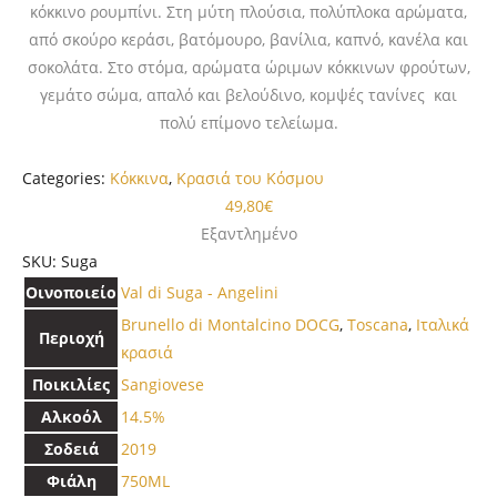
κόκκινο ρουμπίνι. Στη μύτη πλούσια, πολύπλοκα αρώματα,
από σκούρο κεράσι, βατόμουρο, βανίλια, καπνό, κανέλα και
σοκολάτα. Στο στόμα, αρώματα ώριμων κόκκινων φρούτων,
γεμάτο σώμα, απαλό και βελούδινο, κομψές τανίνες και
πολύ επίμονο τελείωμα.
Categories:
Κόκκινα
,
Κρασιά του Κόσμου
49,80
€
Εξαντλημένο
SKU:
Suga
Οινοποιείο
Val di Suga - Angelini
Brunello di Montalcino DOCG
,
Toscana
,
Ιταλικά
Περιοχή
κρασιά
Ποικιλίες
Sangiovese
Αλκοόλ
14.5%
Σοδειά
2019
Φιάλη
750ML