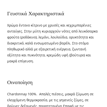
Γευστικά Χαρακτηριστικά
Χρώµα έντονο κίτρινο με χρυσές και κεχριμπαρένιες
ανταύγες. Στην μύτη κυριαρχούν νότες από λευκόσαρκα
φρούτα (ροδάκινο), λεμόνι, λουλούδια, ορυκτότητα και
διακριτικό, καλά ενσωματωμένο βαρέλι. Στο στόμα
πληθωρικό αλλά με εξαιρετική ενέργεια, ζωντανή
οξύτητα και πυκνότητα, κρεμώδη υφή (βούτυρο) και
μακρά επίγευση.
Οινοποίηση
Chardonnay 100%. Απαλές πιέσεις, μακρά ζύμωση σε
ελεγχόμενη θερμοκρασία, με τις γηγενείς ζύμες, σε
δρύινες δεξαμενές, παρατεταμένη Επαφή με τις