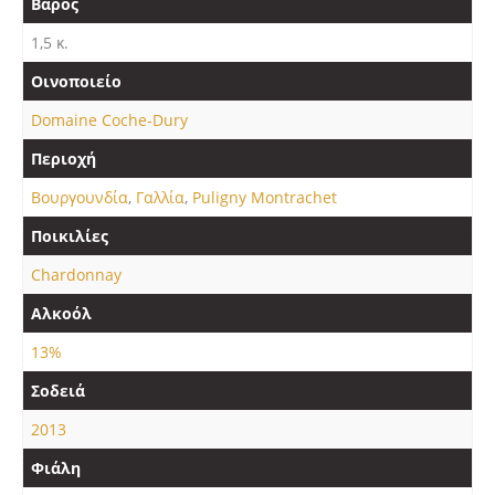
Βάρος
1,5 κ.
Οινοποιείο
Domaine Coche-Dury
Περιοχή
Βουργουνδία
,
Γαλλία
,
Puligny Montrachet
Ποικιλίες
Chardonnay
Αλκοόλ
13%
Σοδειά
2013
Φιάλη