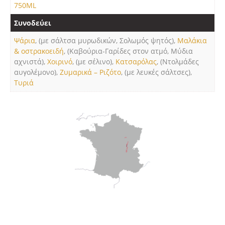
750ML
Συνοδεύει
Ψάρια
, (με σάλτσα μυρωδικών, Σολωμός ψητός),
Μαλάκια
& οστρακοειδή
, (Καβούρια-Γαρίδες στον ατμό, Μύδια
αχνιστά),
Χοιρινό
, (με σέλινο),
Κατσαρόλας
, (Ντολμάδες
αυγολέμονο),
Ζυμαρικά – Ριζότο
, (με λευκές σάλτσες),
Τυριά