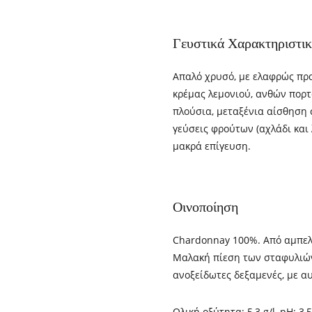
Γευστικά Χαρακτηριστι
Απαλό χρυσό, με ελαφρώς πρ
κρέμας λεμονιού, ανθών πορτ
πλούσια, μεταξένια αίσθηση 
γεύσεις φρούτων (αχλάδι και 
μακρά επίγευση.
Οινοποίηση
Chardonnay 100%. Από αμπελώ
Μαλακή πίεση των σταφυλιών
ανοξείδωτες δεξαμενές, με α
Ολική οξύτητα: 5,3 g/l, pH: 3,