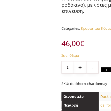
ροδάκινο), με νότες
επίγευση.
Categories:
Κρασιά του Κόσμ
46,00
€
Σε απόθεμα
Quantity
ΠΡ
SKU:
duckhorn-chardonnay
Οινοποιείο
Duckh
Περιοχή
Califo