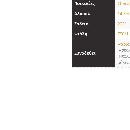
Ποικιλίες
Chard
Αλκοόλ
14.3%
Σοδειά
2021
Φιάλη
750M
Ψάρια
(Αστα
Συνοδεύει
(Ντολ
σάλτσ