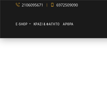
2106095671
6972509090
Ε-SHOP
ΚΡΑΣΙ & ΦΑΓΗΤΟ
ΑΡΘΡΑ