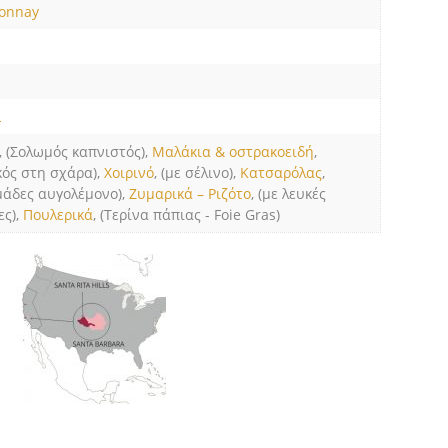
onnay
L
, (Σολωμός καπνιστός),
Μαλάκια & οστρακοειδή
,
κός στη σχάρα),
Χοιρινό
, (με σέλινο),
Κατσαρόλας
,
μάδες αυγολέμονο),
Ζυμαρικά – Ριζότο
, (με λευκές
ες),
Πουλερικά
, (Τερίνα πάπιας - Foie Gras)