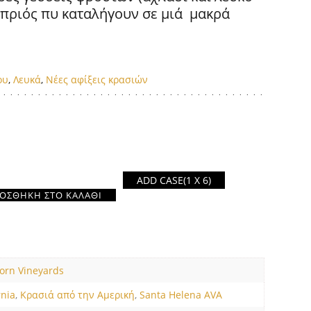
 μπριός πυ καταλήγουν σε μιά μακρά
ου
,
Λευκά
,
Νέες αφίξεις κρασιών
ADD CASE
(1 X 6)
ΟΣΘΉΚΗ ΣΤΟ ΚΑΛΆΘΙ
orn Vineyards
rnia
,
Κρασιά από την Αμερική
,
Santa Helena AVA