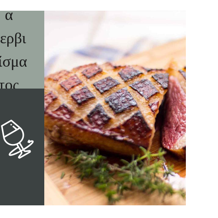
α
ερβι
ίσμα
τος
10-
12°