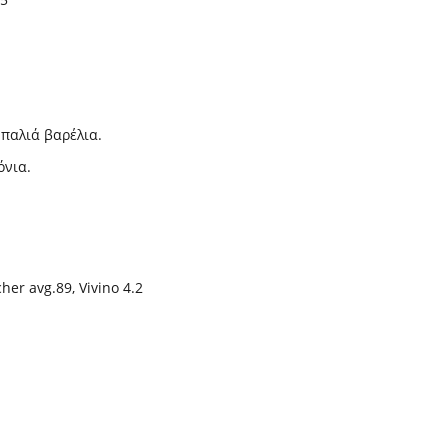
 παλιά βαρέλια.
όνια.
her avg.89, Vivino 4.2
ερμο
ρασί