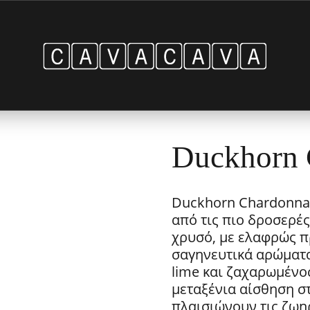
Duckhorn 
Duckhorn Chardonna
από τις πιο δροσερές
χρυσό, με ελαφρώς π
σαγηνευτικά αρώματα
lime και ζαχαρωμένος
μεταξένια αίσθηση σ
πλαισιώνουν τις ζωη