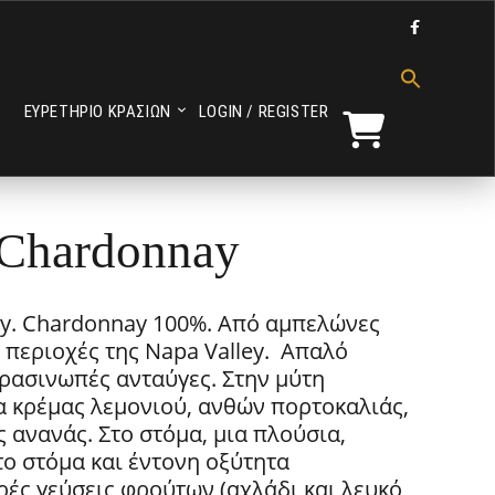

Search
for:
ΕΥΡΕΤΗΡΙΟ ΚΡΑΣΙΩΝ
LOGIN / REGISTER
Search Button
Chardonnay
y. Chardonnay 100%. Από αμπελώνες
 περιοχές της Napa Valley. Απαλό
ρασινωπές ανταύγες. Στην μύτη
 κρέμας λεμονιού, ανθών πορτοκαλιάς,
 ανανάς. Στο στόμα, μια πλούσια,
το στόμα και έντονη οξύτητα
ρές γεύσεις φρούτων (αχλάδι και λευκό