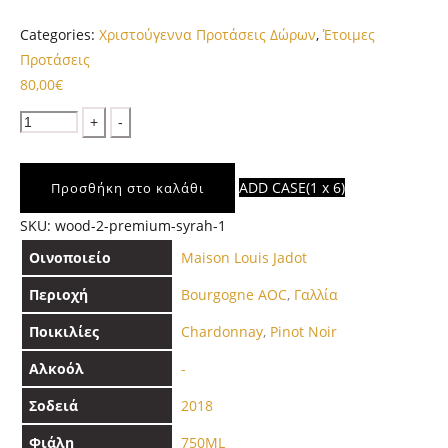
Categories:
Χριστούγεννα Προτάσεις Δώρων
,
Έτοιμες
Προτάσεις
80,00
€
Quantity
ADD CASE
(1 x 6)
Προσθήκη στο καλάθι
SKU:
wood-2-premium-syrah-1
Οινοποιείο
Maison Louis Jadot
Περιοχή
Bourgogne AOC
,
Γαλλία
Ποικιλίες
Chardonnay
,
Pinot Noir
Αλκοόλ
-
Σοδειά
2018
Φιάλη
750ML