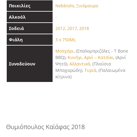
Ποικιλίες
Nebbiolo
,
Ξινόμαυρο
Αλκοόλ
-
Σοδειά
2012
,
2017
,
2018
Φιάλη
3 x 750ML
Μοσχάρι
, (Σπαλομπριζόλες - T Bone
BBQ),
Κυνήγι
,
Αρνί – Κατσίκι
, (Αρνί
Συνοδεύουν
Ψητό),
Αλλαντικά
, (Πλούσια
Μπαχαρώδη),
Τυριά
, (Παλαιωμένα
κίτρινα)
Θυμιόπουλος Καϊάφας 2018