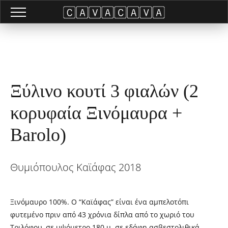
Ξύλινο κουτί 3 φιαλών (2
κορυφαία Ξινόμαυρα +
Barolo)
Θυμιόπουλος Καϊάφας 2018
Ξινόμαυρο 100%. Ο “Καϊάφας” είναι ένα αμπελοτόπι
φυτεμένο πριν από 43 χρόνια δίπλα από το χωριό του
Τριλόφου, σε υψόμετρο 180 μ. σε εδάφη ασβεστολιθικά.