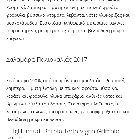
Ρουμπινί, λαμπερό. Η μύτη έντονη με “πυκνό” φρούτο,
φράουλα, βύσσινο, ντομάτα, λεβάντα, νότες γλυκόριζας και
μοσχοκάρυδου. Στο στόμα πληθωρικό, με ώριμες τανίνες,
ισορροπημένο, με όμορφη οξύτητα και βελούδινη μακρά
επίγευση.
Δαλαμάρα Παλιοκαλιάς 2017
Ξινόμαυρο 100%, από το ομώνυμο αμπελοτόπι. Ρουμπινί,
λαμπερό. Η μύτη έντονη με “πυκνό” φρούτο, βύσσινο,
κεράσι και φράουλα, γλυκά μπαχάρια, ανθικές νότες και
βρεγμένα φύλλα του δάσους. Στο στόμα πληθωρικό, με
λειασμένες τανίνες, ισορροπημένο, με όμορφη οξύτητα και
βελούδινη μακρά επίγευση.
Luigi Einaudi Barolo Terlo Vigna Grimaldi
2012