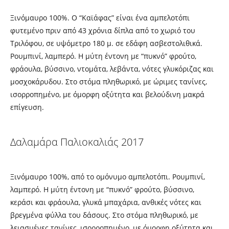
Ξινόμαυρο 100%. Ο “Καϊάφας” είναι ένα αμπελοτόπι
φυτεμένο πριν από 43 χρόνια δίπλα από το χωριό του
Τριλόφου, σε υψόμετρο 180 μ. σε εδάφη ασβεστολιθικά.
Ρουμπινί, λαμπερό. Η μύτη έντονη με “πυκνό” φρούτο,
φράουλα, βύσσινο, ντομάτα, λεβάντα, νότες γλυκόριζας και
μοσχοκάρυδου. Στο στόμα πληθωρικό, με ώριμες τανίνες,
ισορροπημένο, με όμορφη οξύτητα και βελούδινη μακρά
επίγευση.
Δαλαμάρα Παλιοκαλιάς 2017
Ξινόμαυρο 100%, από το ομόνυμο αμπελοτόπι. Ρουμπινί,
λαμπερό. Η μύτη έντονη με “πυκνό” φρούτο, βύσσινο,
κεράσι και φράουλα, γλυκά μπαχάρια, ανθικές νότες και
βρεγμένα φύλλα του δάσους. Στο στόμα πληθωρικό, με
λειασμένες τανίνες, ισορροπημένο, με όμορφη οξύτητα και