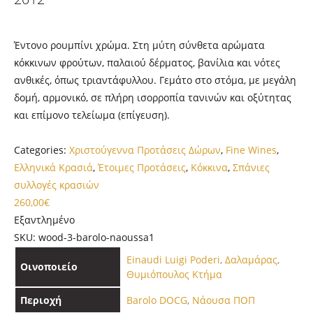
Έντονο ρουμπίνι χρώμα. Στη μύτη σύνθετα αρώματα
κόκκινων φρούτων, παλαιού δέρματος, βανίλια και νότες
ανθικές, όπως τριαντάφυλλου. Γεμάτο στο στόμα, με μεγάλη
δομή, αρμονικό, σε πλήρη ισορροπία τανινών και οξύτητας
και επίμονο τελείωμα (επίγευση).
Categories:
Χριστούγεννα Προτάσεις Δώρων
,
Fine Wines
,
Ελληνικά Κρασιά
,
Έτοιμες Προτάσεις
,
Κόκκινα
,
Σπάνιες
συλλογές κρασιών
260,00
€
Εξαντλημένο
SKU:
wood-3-barolo-naoussa1
Einaudi Luigi Poderi
,
Δαλαμάρας
,
Οινοποιείο
Θυμιόπουλος Κτήμα
Περιοχή
Barolo DOCG
,
Νάουσα ΠΟΠ