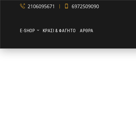
2106095671
6972509090
Ε-SHOP
ΚΡΑΣΙ & ΦΑΓΗΤΟ
ΑΡΘΡΑ