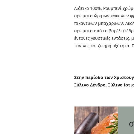
Λιάτικο 100%. Ρουμπινί χρώμ
αρώματα ώριμων κόκκινων φ
πικάντικων μπαχαρικών. Ακο
αρώματα από το βαρέλι (κέδρο
έντονες γευστικές εντάσεις, 
τανίνες και ζωηρή οξύτητα. 
Στην περίοδο των Χριστουγ
Θ
Ξύλινο Δένδρο, Ξύλινο Ιστ
κ
σ