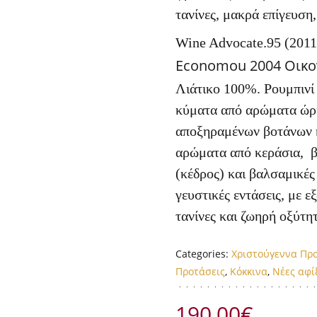
τανίνες, μακρά επίγευση
Wine Advocate.95 (2011
Economou 2004 Οικο
Λιάτικο 100%. Ρουμπινί 
κύματα από αρώματα ώρ
αποξηραμένων βοτάνων 
αρώματα από κεράσια, β
(κέδρος) και βαλσαμικές
γευστικές εντάσεις, με 
τανίνες και ζωηρή οξύτη
Categories:
Χριστούγεννα Πρ
Προτάσεις
,
Κόκκινα
,
Νέες αφί
190,00
€