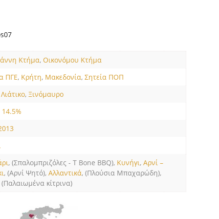
os07
ιάννη Κτήμα
,
Οικονόμου Κτήμα
α ΠΓΕ
,
Κρήτη
,
Μακεδονία
,
Σητεία ΠΟΠ
,
Λιάτικο
,
Ξινόμαυρο
,
14.5%
2013
L
άρι
, (Σπαλομπριζόλες - T Bone BBQ),
Κυνήγι
,
Αρνί –
κι
, (Αρνί Ψητό),
Αλλαντικά
, (Πλούσια Μπαχαρώδη),
, (Παλαιωμένα κίτρινα)