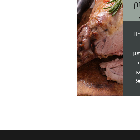
ρ
Πρ
με
κ
9
κα