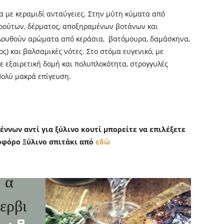
α με κεραμιδί ανταύγειες. Στην μύτη κύματα από
ρούτων, δέρματος, αποξηραμένων βοτάνων και
λουθούν αρώματα από κεράσια, βατόμουρα, δαμάσκηνα,
ς) και βαλσαμικές νότες. Στο στόμα ευγενικό, με
με εξαιρετική δομή και πολυπλοκότητα, στρογγυλές
Πολύ μακρά επίγευση.
έννων αντί για ξύλινο κουτί μπορείτε να επιλέξετε
ερμο
ιοφόρο Ξύλινο σπιτάκι από
εδώ
ρασί
α
ερβι