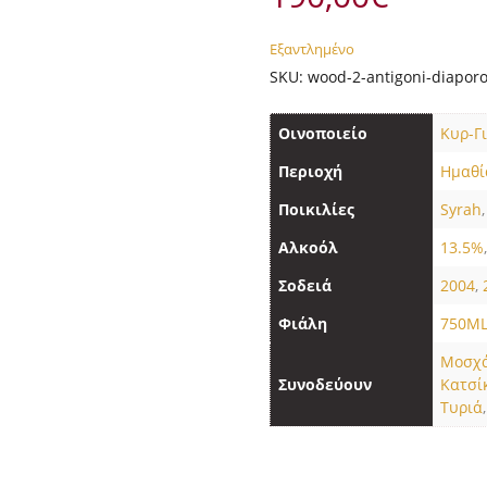
Εξαντλημένο
SKU:
wood-2-antigoni-diapor
Οινοποιείο
Κυρ-Γ
Περιοχή
Ημαθί
Ποικιλίες
Syrah
Αλκοόλ
13.5%
Σοδειά
2004
,
Φιάλη
750M
Μοσχ
Συνοδεύουν
Κατσί
Τυριά