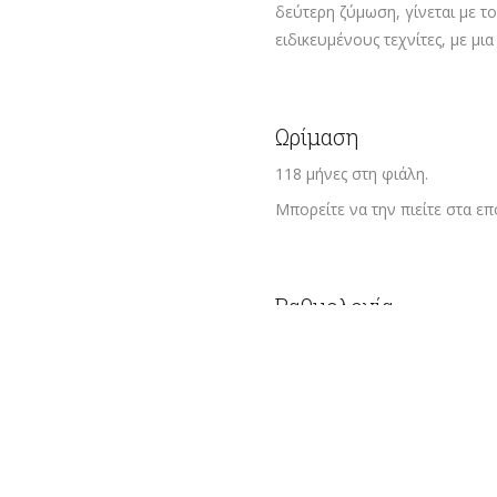
δεύτερη ζύμωση, γίνεται με το
ειδικευμένους τεχνίτες, με μι
Ωρίμαση
118 μήνες στη φιάλη.
Μπορείτε να την πιείτε στα επ
Βαθμολογία
Robert Parker The Wine Advoca