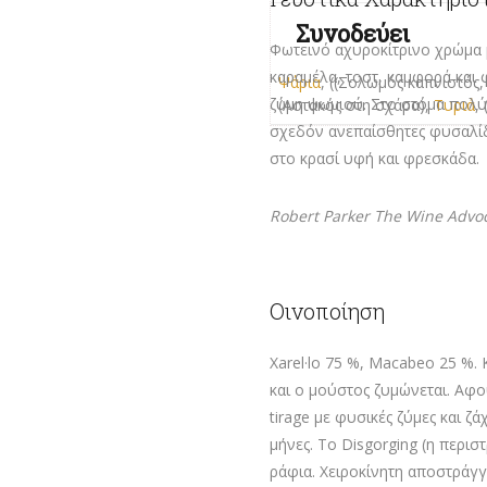
Συνοδεύει
Φωτεινό αχυροκίτρινο χρώμα
καραμέλα, τοστ, καμφορά και 
Ψάρια
, ((Σολωμός καπνιστός
ζύμη ψωμιού. Στο στόμα πολύ
(Αστακός στη σχάρα),
Τυριά
,
σχεδόν ανεπαίσθητες φυσαλίδε
στο
κρασί υφή και φρεσκάδα.
Robert Parker The Wine Advo
Οινοποίηση
Xarel·lo 75 %, Macabeo 25 %.
και ο μούστος ζυμώνεται. Αφού
tirage με φυσικές ζύμες και ζ
μήνες. To Disgorging (η περι
ράφια. Χειροκίνητη αποστράγ