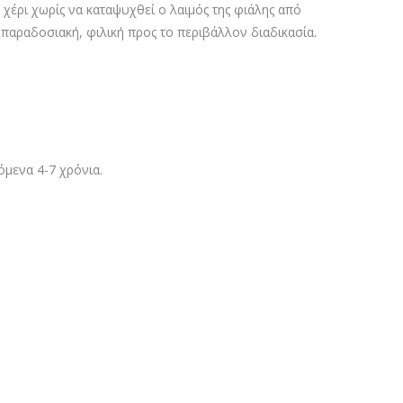
 χέρι χωρίς να καταψυχθεί ο λαιμός της φιάλης από
α παραδοσιακή, φιλική προς το περιβάλλον διαδικασία.
όμενα 4-7 χρόνια.
te.95, Wine Searcher avg.93 (M.O), Vivino 4.5