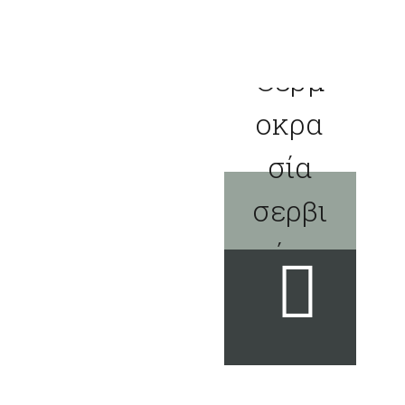
Θερμ
οκρα
σία
σερβι
ρίσμ
ατος
7-8°C