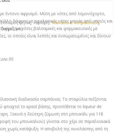
 με έντονο αφρισμό.
Μύτη με
νότες από
λεμονόχορτο,
φύλλο δάφνης με τις κλασικές νότες μαγιάς από
μπριός και
, Σολωμός ψητός, Χαβιάρι),
Μαλάκια & οστρακοειδή
,
 ζωηρό, με νότες βαλσαμικές και φαρμακευτικές
με
 (Παρμεζάνα)
ς, οι οποίες είναι λεπτές και ενσωματωμένες και δίνουν
cate.95
 Κλασσική διαδικασία σαμπάνιας: Τα σταφύλια πιέζονται
 φτιαχτεί το κρασί βάσης, προστίθεται το liqueur de
άχαρη. Ξεκινά η δεύτερη ζύμωση στο μπουκάλι για 118
στροφή του μπουκαλιού) γίνεται στο χέρι
σε παραδοσιακά
γιση χωρίς κατάψυξη. Η αποβολή της οινολάσπης από τη