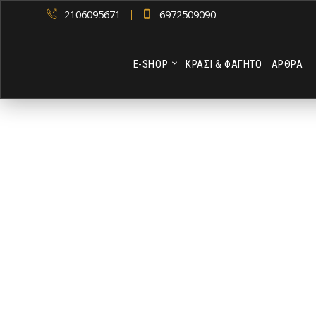
2106095671
6972509090
Ε-SHOP
ΚΡΑΣΙ & ΦΑΓΗΤΟ
ΑΡΘΡΑ