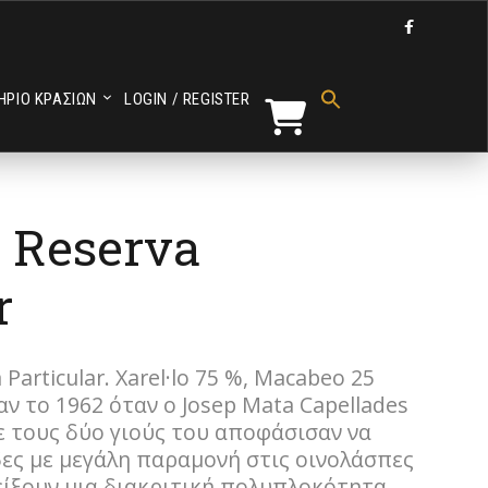

Search
for:
ΗΡΙΟ ΚΡΑΣΙΩΝ
LOGIN / REGISTER
Search Button
 Reserva
r
Particular. Xarel·lo 75 %, Macabeo 25
ν το 1962 όταν ο Josep Mata Capellades
ε τους δύο γιούς του αποφάσισαν να
ες με μεγάλη παραμονή στις οινολάσπες
είξουν μια διακριτική πολυπλοκότητα