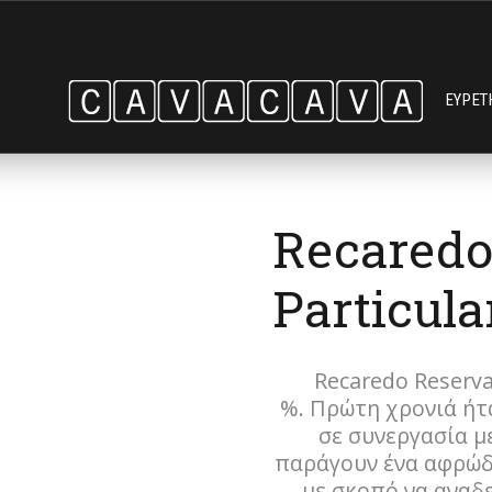
ΕΥΡΕΤ
Recaredo
Particula
Recaredo Reserva 
%. Πρώτη χρονιά ήτα
σε συνεργασία μ
παράγουν ένα αφρώδ
με σκοπό να αναδ