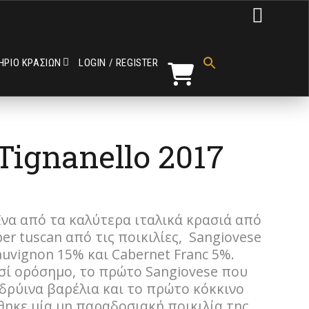

Search
for:
ΗΡΙΟ ΚΡΑΣΙΩΝ
LOGIN / REGISTER
Search Button
Tignanello 2017
 Ένα από τα καλύτερα ιταλικά κρασιά από
er tuscan από τις ποικιλίες, Sangiovese
auvignon 15% και Cabernet Franc 5%.
ασί ορόσημο, το πρώτο Sangiovese που
 δρύινα βαρέλια και το πρώτο κόκκινο
ηκε μία μη παραδοσιακή ποικιλία της