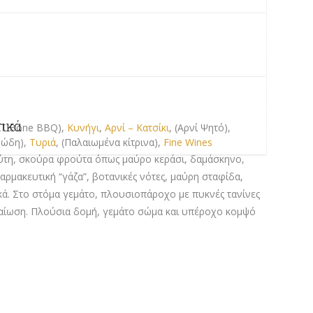
τικά
- T Bone BBQ),
Κυνήγι
,
Αρνί – Κατσίκι
, (Αρνί Ψητό),
ρώδη),
Τυριά
, (Παλαιωμένα κίτρινα),
Fine Wines
μύτη, σκούρα φρούτα όπως μαύρο κεράσι, δαμάσκηνο,
αρμακευτική “γάζα”, βοτανικές νότες, μαύρη σταφίδα,
ικά. Στο στόμα γεμάτο, πλουσιοπάροχο με πυκνές τανίνες
αίωση. Πλούσια δομή, γεμάτο σώμα και υπέροχο κομψό