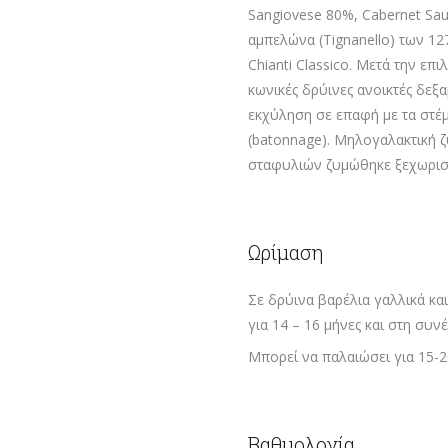
Sangiovese 80%, Cabernet Sa
αμπελώνα (Tignanello) των 12
Chianti Classico. Μετά την ε
κωνικές δρύινες ανοικτές δεξ
εκχύληση σε επαφή με τα στέμ
(batonnage). Μηλογαλακτική ζ
σταφυλιών ζυμώθηκε ξεχωριστά
Ωρίμαση
Σε δρύινα βαρέλια γαλλικά κα
για 14 – 16 μήνες και στη συν
Μπορεί να παλαιώσει για 15-2
Βαθμολογία