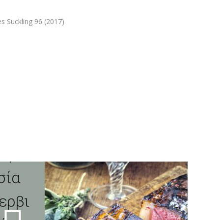
s Suckling 96 (2017)
00, Wine Searcher avg.93, Vivino 4.5
ερμ
κρα
σία
ερβι