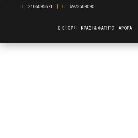
2106095671
6972509090
Ε-SHOP
ΚΡΑΣΙ & ΦΑΓΗΤΟ
ΑΡΘΡΑ