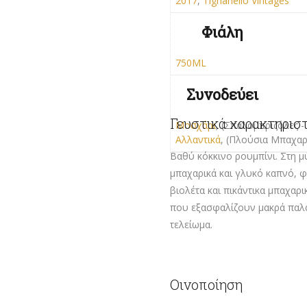
2017
,
Tignanello Vintages
Φιάλη
750ML
Συνοδεύει
Γευστικά χαρακτηρισ
Μοσχάρι
, (Σπαλομπριζόλες 
Αλλαντικά
, (Πλούσια Μπαχα
Βαθύ κόκκινο ρουμπίνι. Στη 
μπαχαρικά και γλυκό καπνό, φ
βιολέτα και πικάντικα μπαχαρ
που εξασφαλίζουν μακρά παλ
τελείωμα.
Οινοποίηση