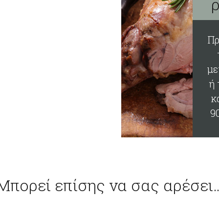
Πρ
1
με
ή 
κ
9
κ
ω
Μπορεί επίσης να σας αρέσει