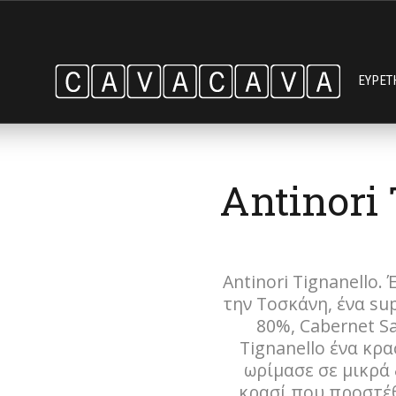
ΕΥΡΕΤ
Antinori 
Antinori Tignanello.
την Τοσκάνη, ένα sup
80%, Cabernet S
Tignanello ένα κρ
ωρίμασε σε μικρά
κρασί που προστέθ