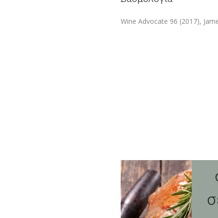
Wine Advocate 96 (2017), Jame
Galloni.95+/100, Decanter.95/1
Θ
ο
σ