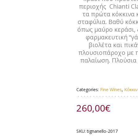
περιοχής Chianti Cla
τα πρώτα κόκκινα 
σταφύλια. Βαθύ κόκκ
όπως μαύρο κεράσι, 
φαρμακευτική “γά
βιολέτα και πικ
πλουσιοπάροχο με π
παλαίωση. Πλούσια
Categories:
Fine Wines
,
Κόκκιν
260,00
€
SKU:
tignanello-2017