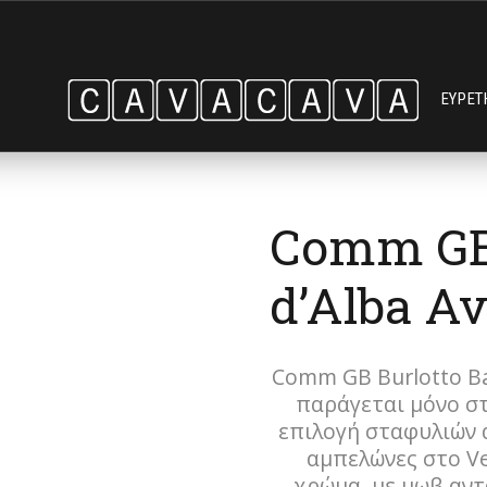
ΕΥΡΕΤ
Comm GB 
d’Alba Av
Comm GB Burlotto Bar
παράγεται μόνο στ
επιλογή σταφυλιών 
αμπελώνες στο Ve
χρώμα, με μωβ αντ