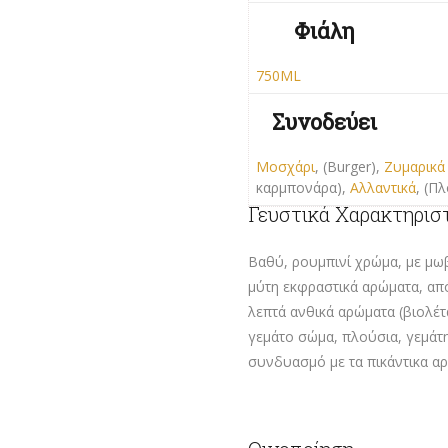
Φιάλη
750ML
Συνοδεύει
Μοσχάρι
, (Burger),
Ζυμαρικά 
καρμπονάρα),
Αλλαντικά
, (Π
Γευστικά Χαρακτηρισ
Βαθύ, ρουμπινί χρώμα, με μωβ
μύτη εκφραστικά αρώματα, από
λεπτά ανθικά αρώματα (βιολέτα
γεμάτο σώμα, πλούσια, γεμάτη
συνδυασμό με τα πικάντικα α