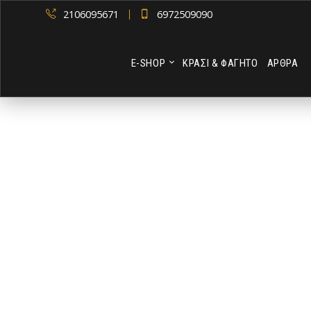
2106095671
6972509090
Ε-SHOP
ΚΡΑΣΙ & ΦΑΓΗΤΟ
ΑΡΘΡΑ