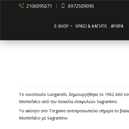
2106095671
6972509090
Ε-SHOP
ΚΡΑΣΙ & ΦΑΓΗΤΟ
ΑΡΘΡΑ
Το οινοποιείο Lungarotti, δημιουργήθηκε το 1962 από τον
Montefalco από την ποικιλία σταφυλιών Sagrantino.
Το ακίνητο στο Torgiano αντιπροσωπεύει σήμερα το βασικ
Montefalco με Sagrantino.