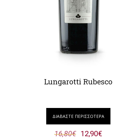
Lungarotti Rubesco
ΔΙΑΒΆΣΤΕ ΠΕΡΙΣΣΌΤΕΡΑ
16,80
€
12,90
€
Original
Η