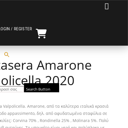

LOGIN / REGISTER
tasera Amarone
policella 2020
Search Button
 Valpolicella. Amarone, από τα καλύτερα ιταλικά κρασιά
θοδο appassimento, δηλ. από αφυδατωμένα σταφύλια σε
κιλίες: Corvina 70% , Rondinella 25% , Molinara 5%. Πολύ
ωβ ανταύγες. Το μπουκέτο είναι γερό και πολύπλοκο με