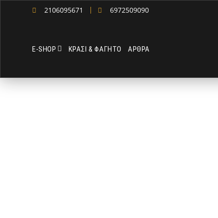
2106095671
6972509090
Ε-SHOP
ΚΡΑΣΙ & ΦΑΓΗΤΟ
ΑΡΘΡΑ