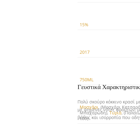
15%
2017
750ML
Γευστικά Χαρακτηριστι
Πολύ σκούρο κόκκινο κρασί μ
Μοσχάρι
, (Μοσχάρι Κατσαρό
με ψημένες νότες φρούτων, μ
Μπαχαρώδη),
Τυριά
, (Παλαι
βάθος και ισορροπία που οδη
του)