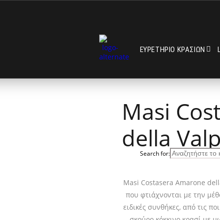
ΕΥΡΕΤΗΡΙΟ ΚΡΑΣΙΩΝ
Masi Cos
della Val
Search for:
Masi Costasera Amarone della
που φτιάχνονται με την μέ
ειδικές συνθήκες, από τις ποι
σκούρο κόκκινο κρασί με μ