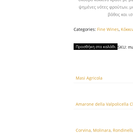
ψημένες νότες φρούτων, μ
βάθος και ι
Categories:
Fine Wines
,
Κόκκι
Προσθήκη στο καλάθι
SKU:
ma
Masi Agricola
Amarone della Valpolicella 
Corvina
,
Molinara
,
Rondinell