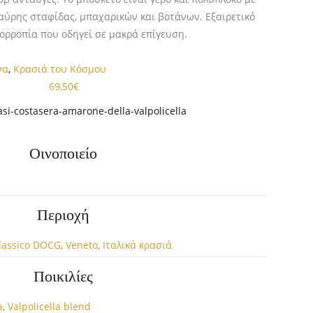
αύρης σταφίδας, μπαχαρικών και βοτάνων. Εξαιρετικό
σορροπία που οδηγεί σε μακρά επίγευση.
να
,
Κρασιά του Κόσμου
69,50
€
si-costasera-amarone-della-valpolicella
Οινοποιείο
Περιοχή
Classico DOCG
,
Veneto
,
Ιταλικά κρασιά
Ποικιλίες
a
,
Valpolicella blend