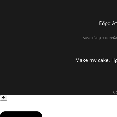
Έδρα Απ
Δυνατότητα παραλα
Make my cake, Ηρ
Co