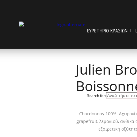
ΕΥΡΕΤΗΡΙΟ ΚΡΑΣΙΩΝ
Julien Br
Boissonn
Search for:
Chardonnay 100%. Αχυροκίτ
grapefruit, λεμονιού, ανθικά
εξαιρετική οξύτητ