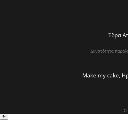
Έδρα Απ
Δυνατότητα παραλα
Make my cake, Ηρ
Co