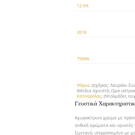
12.5%
2018
750ML
Ψάρια
, (σχάρας: Λαυράκι-Σ
(Μύδια αχνιστά, Ωμα οστρακ
Κατσαρόλας
, (Ντολμάδες αυ
Γευστικά Χαρακτηριστι
Αχυροκίτρινο χρώμα με πράσι
ανθικά αρώματα και ορυκτές ν
ζωντανό, ισορροπημένο με μ