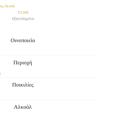
ου
,
Λευκά
33,30
€
Εξαντλημένο
Οινοποιείο
Περιοχή
α
Ποικιλίες
Αλκοόλ