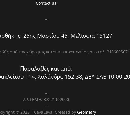
Contact us
–
οθήκης: 25ης Μαρτίου 45, Μελίσσια 15127
βής από τον χώρο μας κατόπιν επικοινωνίας στο τηλ. 2106095671
Παραλαβές και από:
ακλείτου 114, Χαλάνδρι, 152 38, ΔΕΥ-ΣΑΒ 10:00-20
–
ΑΡ. ΓΕΜΗ: 87221102000
–
pyright © 2023 – CavaCava. Created by
Geometry