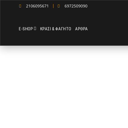
2106095671
6972509090
Ε-SHOP
ΚΡΑΣΙ & ΦΑΓΗΤΟ
ΑΡΘΡΑ