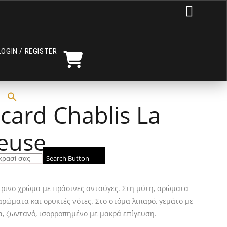

LOGIN / REGISTER
ocard Chablis La
euse
Search Button
ρινο χρώμα με πράσινες ανταύγες. Στη μύτη, αρώματα
 αρώματα και ορυκτές νότες. Στο στόμα λιπαρό, γεμάτο με
α, ζωντανό, ισορροπημένο με μακρά επίγευση.