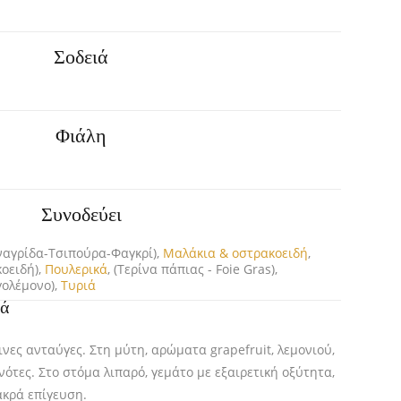
Σοδειά
Φιάλη
Συνοδεύει
υναγρίδα-Τσιπούρα-Φαγκρί),
Μαλάκια & οστρακοειδή
,
οειδή),
Πουλερικά
, (Τερίνα πάπιας - Foie Gras),
γολέμονο),
Τυριά
κά
νες ανταύγες. Στη μύτη, αρώματα grapefruit, λεμονιού,
ότες. Στο στόμα λιπαρό, γεμάτο με εξαιρετική οξύτητα,
ακρά επίγευση.