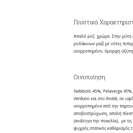
Γευστικά Χαρακτηρισ
Απαλό ροζ χρώμα. Στην μύτη
ροδάκινων μαζί με νότες πιπε
ισορροπημένο, όμορφη οξύτητ
Οινοποίηση
Nebbiolo 45%, Pelaverga 45%,
Verduno και στο Roddi, σε υψ
ισορροπημένα από την παρουσί
αποβοστρύχωση, απαλή πίεση
(ανάλογα την ποικιλία), με τ
ψυχρός στατικός καθαρισμός 