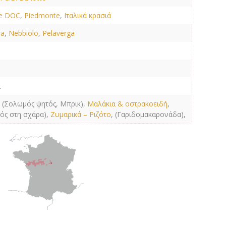
e DOC
,
Piedmonte
,
Ιταλικά κρασιά
ra
,
Nebbiolo
,
Pelaverga
L
, (Σολωμός ψητός, Μπρικ),
Μαλάκια & οστρακοειδή
,
κός στη σχάρα),
Ζυμαρικά – Ριζότο
, (Γαριδομακαρονάδα),