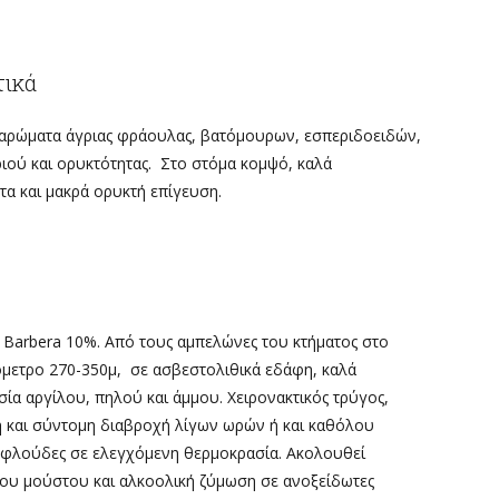
τικά
 αρώματα άγριας φράουλας, βατόμουρων, εσπεριδοειδών,
ριού και ορυκτότητας. Στο στόμα κομψό, καλά
α και μακρά ορυκτή επίγευση.
 Barbera 10%. Από τους αμπελώνες του κτήματος στο
όμετρο 270-350μ, σε ασβεστολιθικά εδάφη, καλά
α αργίλου, πηλού και άμμου. Χειρονακτικός τρύγος,
 και σύντομη διαβροχή λίγων ωρών ή και καθόλου
ις φλούδες σε ελεγχόμενη θερμοκρασία. Ακολουθεί
του μούστου και αλκοολική ζύμωση σε ανοξείδωτες