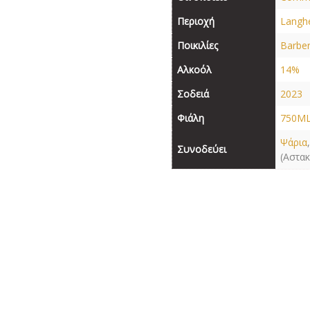
Περιοχή
Langh
Ποικιλίες
Barbe
Αλκοόλ
14%
Σοδειά
2023
Φιάλη
750M
Ψάρια
Συνοδεύει
(Αστα