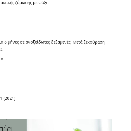
ακτικής ζύμωσης με ψύξη.
ια 6 μήνες σε ανοξείδωτες δεξαμενές. Μετά ξεκούραση
ς.
ια.
ερμ
.1 (2021)
κρα
σία