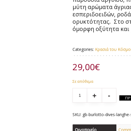
μύτη αρώματα άγρια
εσπεριδοειδών, ροδά
ορυκτότητας. Στο σ
όμορφη οξύτητα και 
Categories:
Κρασιά του Κόσμ
29,00
€
Σε απόθεμα
Quantity
ΠΡ
SKU:
gb-burlotto-dives-langhe
Οινοποιείο
Comm. 