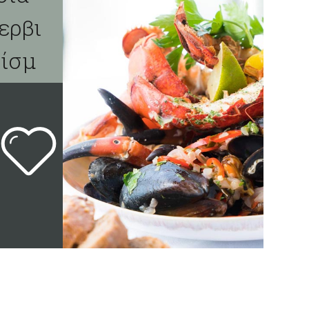
ερβι
ρίσμ
ατος
11°