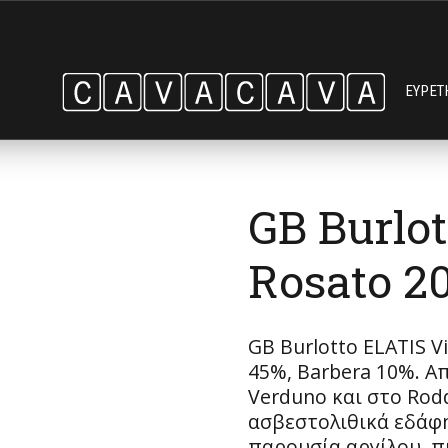
ΕΥΡΕΤ
GB Burlo
Rosato 2
GB Burlotto ELATIS V
45%, Barbera 10%. Α
Verduno και στο Rod
ασβεστολιθικά εδάφ
παρουσία αργίλου, π