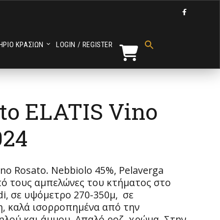

Search
for:
ΗΡΙΟ ΚΡΑΣΙΩΝ
LOGIN / REGISTER
Search Button
tto ELATIS Vino
024
ino Rosato. Nebbiolo 45%, Pelaverga
πό τους αμπελώνες του κτήματος στο
di, σε υψόμετρο 270-350μ, σε
η, καλά ισορροπημένα από την
ηλού και άμμου. Απαλό ροζ χρώμα. Στην