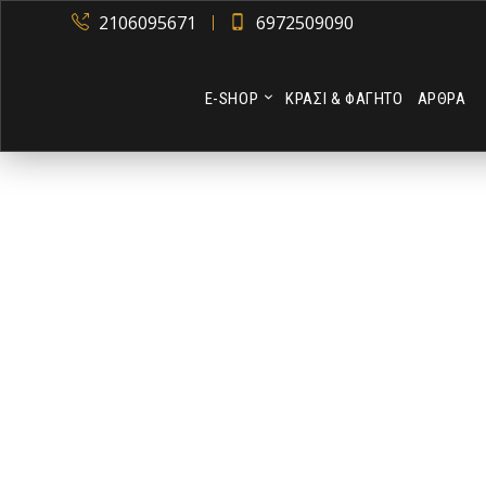
2106095671
6972509090
Ε-SHOP
ΚΡΑΣΙ & ΦΑΓΗΤΟ
ΑΡΘΡΑ