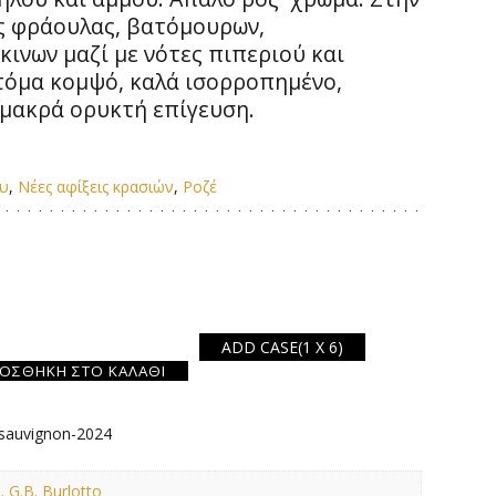
ς φράουλας, βατόμουρων,
κινων μαζί με νότες πιπεριού και
τόμα κομψό, καλά ισορροπημένο,
μακρά ορυκτή επίγευση.
ου
,
Νέες αφίξεις κρασιών
,
Ροζέ
ADD CASE
(1 X 6)
ΟΣΘΉΚΗ ΣΤΟ ΚΑΛΆΘΙ
-sauvignon-2024
G.B. Burlotto