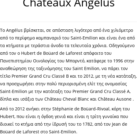
Châteaux Angélus
Το Angélus βρίσκεται, σε απόσταση λιγότερο από ένα χιλιόμετρο
από το περίφημο καμπαναριό του Saint-Emilion και είναι ένα από
τα κτήματα με τεράστια άνοδο τα τελευταία χρόνια. Οδηγούμενο
από τον ο Hubert de Boüard de Laforest απόφοιτο του
Πανεπιστημίου Οινολογίας του Μπορντό, κατάφερε το 1996 στην
αναθεώρηση της ταξινόμησης του Saint Emilion, να πάρει τον
τίτλο Premier Grand Cru Classé Β και το 2012, με τη νέα κατάταξη,
να προσχωρήσει στην πολύ περιορισμένη ελίτ της ονομασίας
Saint-Emilion με την κατάταξη του Premier Grand Cru Classé Α,
δίπλα και ισάξια των Château Cheval Blanc και Château Ausone .
Από το 2012 ανήκει στην Stéphanie de Boüard-Rivoal, κόρη του
Hubert, που είναι η όγδοη γενιά και είναι η τρίτη γυναίκα που
διοικεί το κτήμα από την ίδρυσή του το 1782, από τον Jean de
Boüard de Laforest στο Saint-Emilion.