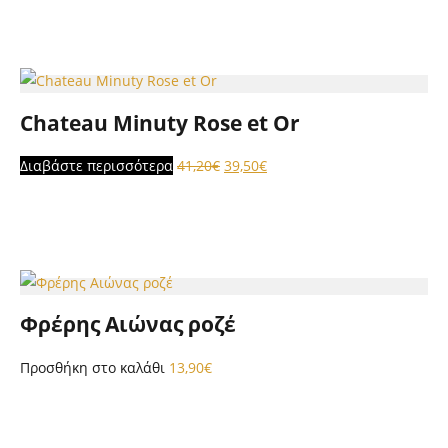
Chateau Minuty Rose et Or
Original
Η
Διαβάστε περισσότερα
41,20
€
39,50
€
price
τρέχουσα
was:
τιμή
41,20€.
είναι:
39,50€.
Φρέρης Αιώνας ροζέ
Προσθήκη στο καλάθι
13,90
€