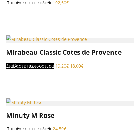
Προσθήκη στο καλάθι
102,60
€
Mirabeau Classic Cotes de Provence
Original
Η
Διαβάστε περισσότερα
19,20
€
18,00
€
price
τρέχουσα
was:
τιμή
19,20€.
είναι:
18,00€.
Minuty M Rose
Προσθήκη στο καλάθι
24,50
€