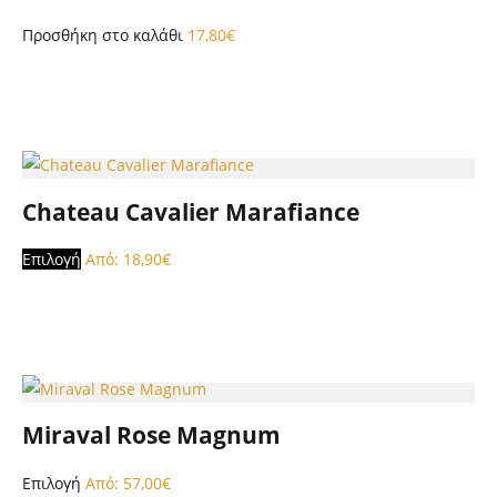
Προσθήκη στο καλάθι
17,80
€
Chateau Cavalier Marafiance
Αυτό
Επιλογή
Από:
18,90
€
το
προϊόν
έχει
πολλαπλές
παραλλαγές.
Οι
Miraval Rose Magnum
επιλογές
μπορούν
Αυτό
Επιλογή
Από:
57,00
€