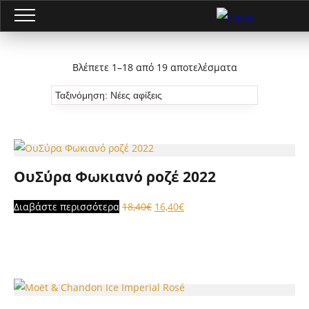
Βλέπετε 1–18 από 19 αποτελέσματα
ΟυΣύρα Φωκιανό ροζέ 2022
Original
Η
Διαβάστε περισσότερα
18,40
€
16,40
€
price
τρέχουσα
was:
τιμή
18,40€.
είναι:
16,40€.