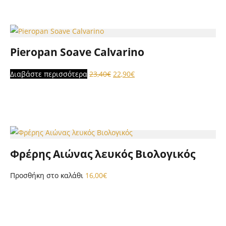
Pieropan Soave Calvarino
Original
Η
Διαβάστε περισσότερα
23,40
€
22,90
€
price
τρέχουσα
was:
τιμή
23,40€.
είναι:
22,90€.
Φρέρης Αιώνας λευκός Βιολογικός
Προσθήκη στο καλάθι
16,00
€